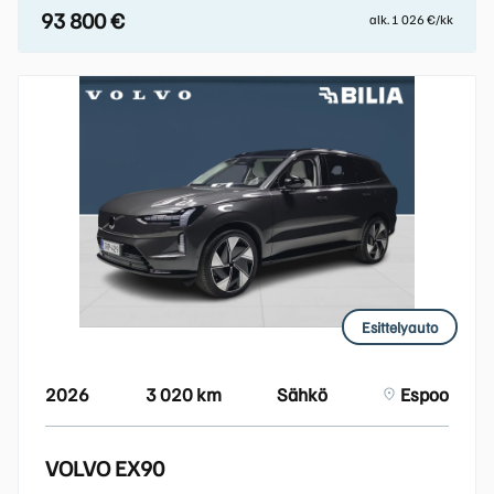
93 800 €
alk. 1 026 €/kk
Esittelyauto
2026
3 020 km
Sähkö
Espoo
VOLVO EX90