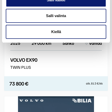
Salli valinta
Kiellä
2025
29 000 km
Sähkö
Vantaa
VOLVO EX90
TWIN PLUS
73 800 €
alk. 813 €/kk