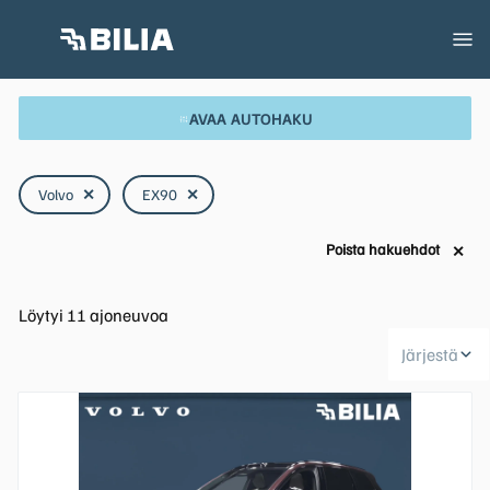
AVAA AUTOHAKU
Volvo
✕
EX90
✕
Poista hakuehdot
✕
Löytyi
11
ajoneuvoa
Järjestä