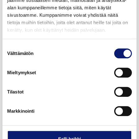
jaamme sosiaalisen median, mainosalan ja analytiikka-
alan kumppaneillemme tietoja siitä, miten käytät
sivustoamme. Kumppanimme voivat yhdistää näitä
Esittelyauto
tietoja muihin tietoihin, joita olet antanut heille tai joita on
kerätty, kun olet käyttänyt heidän palvelujaan.
2025
8 500 km
Sähkö
Espoo
Suostumuksen
Välttämätön
valinta
VOLVO EX90
TWIN PERFORMANCE ULTRA
Mieltymykset
92 800 €
alk. 1 015 €/kk
Tilastot
Markkinointi
Salli kaikki