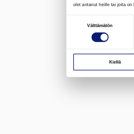
olet antanut heille tai joita o
Suostumuksen
Välttämätön
valinta
Kiellä