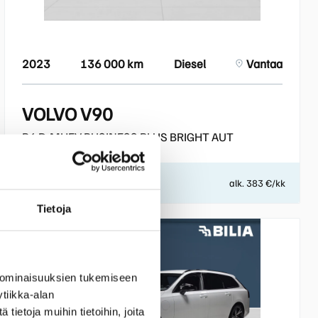
2023
136 000 km
Diesel
Vantaa
VOLVO V90
B4 D-MHEV BUSINESS PLUS BRIGHT AUT
33 300 €
alk. 383 €/kk
Tietoja
 ominaisuuksien tukemiseen
tiikka-alan
ietoja muihin tietoihin, joita