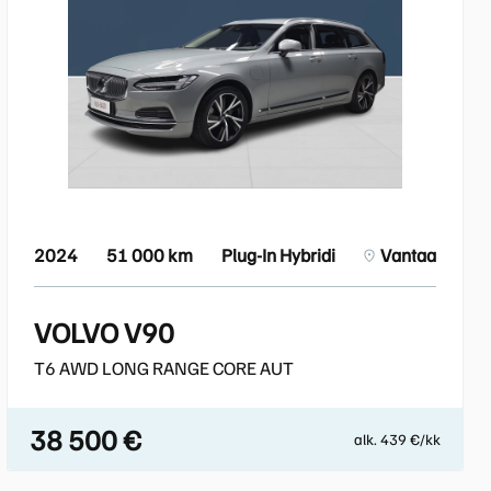
2024
51 000 km
Plug-In Hybridi
Vantaa
VOLVO V90
T6 AWD LONG RANGE CORE AUT
38 500 €
alk. 439 €/kk