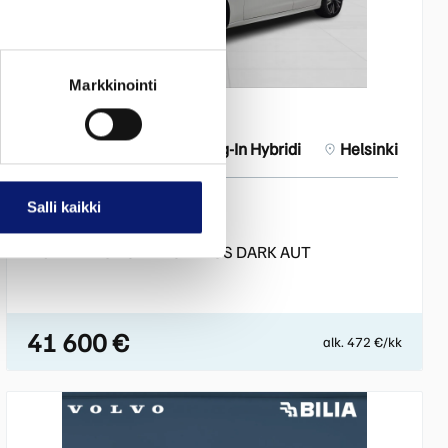
Markkinointi
2024
52 000 km
Plug-In Hybridi
Helsinki
Salli kaikki
VOLVO V90
T6 AWD LONG RANGE PLUS DARK AUT
41 600 €
alk. 472 €/kk