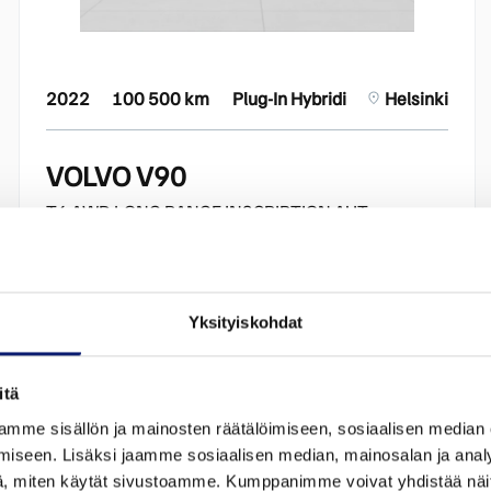
2022
100 500 km
Plug-In Hybridi
Helsinki
VOLVO V90
T6 AWD LONG RANGE INSCRIPTION AUT
33 200 €
alk. 382 €/kk
Yksityiskohdat
itä
mme sisällön ja mainosten räätälöimiseen, sosiaalisen median
iseen. Lisäksi jaamme sosiaalisen median, mainosalan ja analy
, miten käytät sivustoamme. Kumppanimme voivat yhdistää näitä t