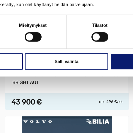
n kerätty, kun olet käyttänyt heidän palvelujaan.
Mieltymykset
Tilastot
2023
27 000 km
Plug-In Hybridi
Vantaa
Salli valinta
VOLVO V90
T8 AWD LONG RANGE HIGH PERFORMANCE PLUS
BRIGHT AUT
43 900 €
alk. 496 €/kk