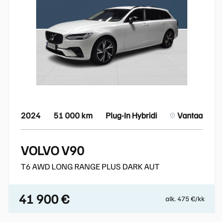
2024
51 000 km
Plug-In Hybridi
Vantaa
VOLVO V90
T6 AWD LONG RANGE PLUS DARK AUT
41 900 €
alk. 475 €/kk