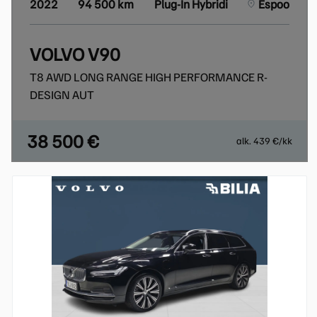
2022
94 500 km
Plug-In Hybridi
Espoo
VOLVO V90
T8 AWD LONG RANGE HIGH PERFORMANCE R-
DESIGN AUT
38 500 €
alk. 439 €/kk