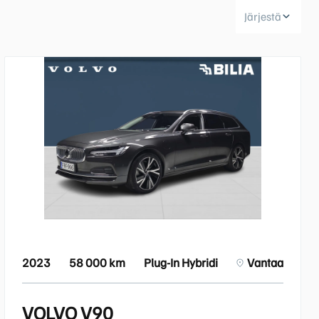
Järjestä
Huoltokyselylomake
Leasingpalvelut
Koeajopalvelu
Bilian yksityisleasinglaskuri
Volvo Huoltosopimus
Vientiautopalvelut | Bilia
Taksit
2023
58 000 km
Plug-In Hybridi
Vantaa
VOLVO V90