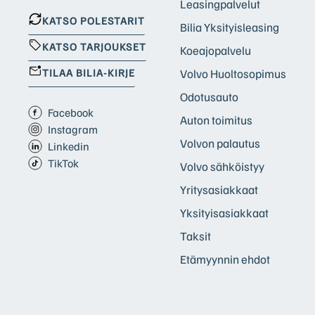
Leasingpalvelut
KATSO POLESTARIT
Bilia Yksityisleasing
KATSO TARJOUKSET
Koeajopalvelu
TILAA BILIA-KIRJE
Volvo Huoltosopimus
Odotusauto
Facebook
Auton toimitus
Instagram
Volvon palautus
Linkedin
TikTok
Volvo sähköistyy
Yritysasiakkaat
Yksityisasiakkaat
Taksit
Etämyynnin ehdot