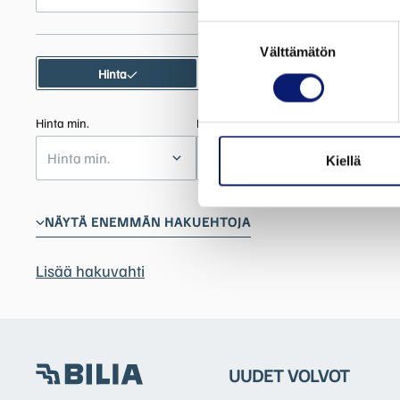
Suostumuksen
Välttämätön
valinta
Hinta
Kuukausierä
Hinta min.
Hinta max.
Hinta min.
Hinta max.
Kiellä
NÄYTÄ ENEMMÄN HAKUEHTOJA
Lisää hakuvahti
UUDET VOLVOT