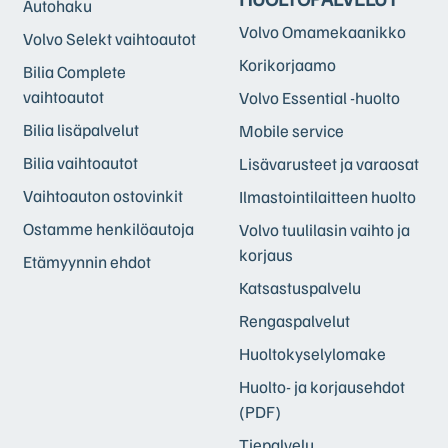
Autohaku
Volvo Omamekaanikko
Volvo Selekt vaihtoautot
Korikorjaamo
Bilia Complete
vaihtoautot
Volvo Essential -huolto
Bilia lisäpalvelut
Mobile service
Bilia vaihtoautot
Lisävarusteet ja varaosat
Vaihtoauton ostovinkit
Ilmastointilaitteen huolto
Ostamme henkilöautoja
Volvo tuulilasin vaihto ja
korjaus
Etämyynnin ehdot
Katsastuspalvelu
Rengaspalvelut
Huoltokyselylomake
Huolto- ja korjausehdot
(PDF)
Tiepalvelu