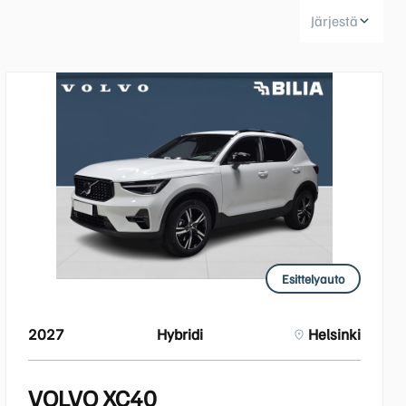
Järjestä
Huoltokyselylomake
Leasingpalvelut
Koeajopalvelu
Bilian yksityisleasinglaskuri
Volvo Huoltosopimus
Vientiautopalvelut | Bilia
Esittelyauto
Taksit
2027
Hybridi
Helsinki
VOLVO XC40