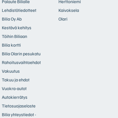
Palaute Bilialle
Herttoniemi
Lehdistötiedotteet
Kaivoksela
Bilia Oy Ab
Olari
Kestävä kehitys
Töihin Biliaan
Bilia kortti
Bilia Olarin pesukatu
Rahoitusvaihtoehdot
Vakuutus
Takuu ja ehdot
Vuokra-autot
Autokierrätys
Tietosuojaseloste
Bilia yhteystiedot -