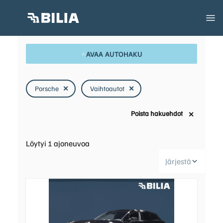
AVAA AUTOHAKU
Porsche
✕
Vaihtoautot
✕
Poista hakuehdot
✕
Löytyi
1
ajoneuvoa
Järjestä