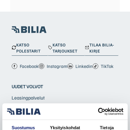
KATSO
KATSO
TILAA BILIA-
POLESTARIT
TARJOUKSET
KIRJE
Facebook
Instagram
Linkedin
TikTok
UUDET VOLVOT
Leasingpalvelut
Bilia Yksityisleasing
Koeajopalvelu
Volvo Huoltosopimus
Suostumus
Yksityiskohdat
Tietoja