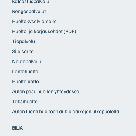
Katsastuspalvelu
Rengaspalvelut
Huoltokyselylomake
Huolto- ja korjausehdot (PDF)
Tiepalvelu
Sijaisauto
Noutopalvelu
Lentohuolto
Huoltoluotto
Auton pesu huollon yhteydessä
Taksihuolto
Auton tuonti huoltoon aukioloaikojen ulkopuolella
BILIA