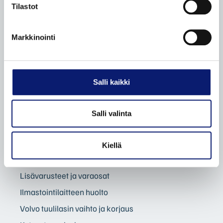
Tilastot
Bilia vaihtoautot
Vaihtoauton ostovinkit
Markkinointi
Ostamme henkilöautoja
Etämyynnin ehdot
Salli kaikki
VOLVO HUOLTOPALVELUT
Volvo Omamekaanikko
Salli valinta
Korikorjaamo
Volvo Essential -huolto
Kiellä
Mobile service
Lisävarusteet ja varaosat
Ilmastointilaitteen huolto
Volvo tuulilasin vaihto ja korjaus