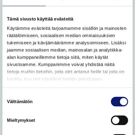
Odotusauto
Auton toimitus
Tämä sivusto käyttää evästeitä
Volvon palautus
Käytämme evästeitä tarjoamamme sisällön ja mainosten
Volvo sähköistyy
räätälöimiseen, sosiaalisen median ominaisuuksien
tukemiseen ja kävijämäärämme analysoimiseen. Lisäksi
Yritysasiakkaat
jaamme sosiaalisen median, mainosalan ja analytiikka-
Yksityisasiakkaat
alan kumppaneillemme tietoja siitä, miten käytät
sivustoamme. Kumppanimme voivat yhdistää näitä
Taksit
tietoja muihin tietoihin, joita olet antanut heille tai joita on
Etämyynnin ehdot
kerätty, kun olet käyttänyt heidän palvelujaan.
VAIHTOAUTOT
Suostumuksen
Välttämätön
valinta
Autohaku
Volvo Selekt vaihtoautot
Mieltymykset
Bilia Complete vaihtoautot
Bilia lisäpalvelut