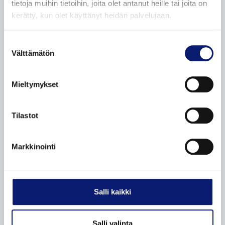
tietoja muihin tietoihin, joita olet antanut heille tai joita on
Bilia vaihtoautot
kerätty, kun olet käyttänyt heidän palvelujaan.
Vaihtoauton ostovinkit
Ostamme henkilöautoja
Suostumuksen
Välttämätön
valinta
Etämyynnin ehdot
VOLVO HUOLTOPALVELUT
Mieltymykset
Volvo Omamekaanikko
Tilastot
Korikorjaamo
Volvo Essential -huolto
Markkinointi
Mobile service
Lisävarusteet ja varaosat
Ilmastointilaitteen huolto
Salli kaikki
Volvo tuulilasin vaihto ja korjaus
Katsastuspalvelu
Salli valinta