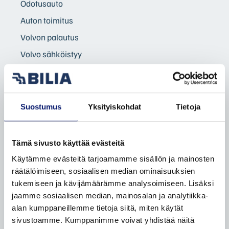
Odotusauto
Auton toimitus
Volvon palautus
Volvo sähköistyy
Yritysasiakkaat
Yksityisasiakkaat
Taksit
Suostumus
Yksityiskohdat
Tietoja
Etämyynnin ehdot
Tämä sivusto käyttää evästeitä
VAIHTOAUTOT
Käytämme evästeitä tarjoamamme sisällön ja mainosten
Autohaku
räätälöimiseen, sosiaalisen median ominaisuuksien
tukemiseen ja kävijämäärämme analysoimiseen. Lisäksi
Volvo Selekt vaihtoautot
jaamme sosiaalisen median, mainosalan ja analytiikka-
Bilia Complete vaihtoautot
alan kumppaneillemme tietoja siitä, miten käytät
Bilia lisäpalvelut
sivustoamme. Kumppanimme voivat yhdistää näitä