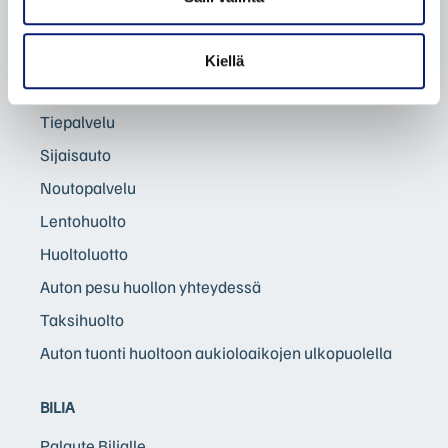
Rengaspalvelut
Huoltokyselylomake
Kiellä
Huolto- ja korjausehdot (PDF)
Tiepalvelu
Sijaisauto
Noutopalvelu
Lentohuolto
Huoltoluotto
Auton pesu huollon yhteydessä
Taksihuolto
Auton tuonti huoltoon aukioloaikojen ulkopuolella
BILIA
Palaute Bilialle