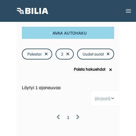
AVAA AUTOHAKU
Polestar
✕
2
✕
Uudet autot
✕
Poista hakuehdot
✕
Löytyi
1
ajoneuvoa
Järjestä
1