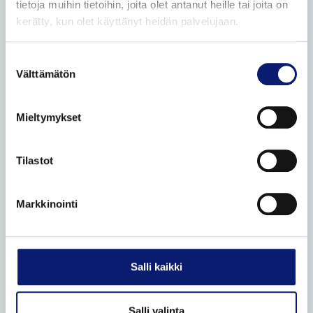
tietoja muihin tietoihin, joita olet antanut heille tai joita on
Bilia vaihtoautot
kerätty, kun olet käyttänyt heidän palvelujaan.
Vaihtoauton ostovinkit
Ostamme henkilöautoja
Suostumuksen
Välttämätön
valinta
Etämyynnin ehdot
VOLVO HUOLTOPALVELUT
Mieltymykset
Volvo Omamekaanikko
Tilastot
Korikorjaamo
Volvo Essential -huolto
Markkinointi
Mobile service
Lisävarusteet ja varaosat
Ilmastointilaitteen huolto
Salli kaikki
Volvo tuulilasin vaihto ja korjaus
Katsastuspalvelu
Salli valinta