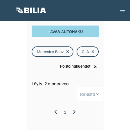
AVAA AUTOHAKU
Mercedes-Benz
✕
CLA
✕
Poista hakuehdot
✕
Löytyi
2
ajoneuvoa
Järjestä
1