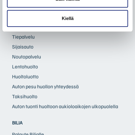
Rengaspalvelut
Huoltokyselylomake
Kiellä
Huolto- ja korjausehdot (PDF)
Tiepalvelu
Sijaisauto
Noutopalvelu
Lentohuolto
Huoltoluotto
Auton pesu huollon yhteydessä
Taksihuolto
Auton tuonti huoltoon aukioloaikojen ulkopuolella
BILIA
Palaute Bilialle