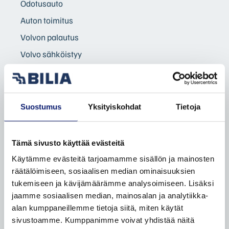
Odotusauto
Auton toimitus
Volvon palautus
Volvo sähköistyy
Yritysasiakkaat
Yksityisasiakkaat
Taksit
Suostumus
Yksityiskohdat
Tietoja
Etämyynnin ehdot
Tämä sivusto käyttää evästeitä
VAIHTOAUTOT
Käytämme evästeitä tarjoamamme sisällön ja mainosten
Autohaku
räätälöimiseen, sosiaalisen median ominaisuuksien
tukemiseen ja kävijämäärämme analysoimiseen. Lisäksi
Volvo Selekt vaihtoautot
jaamme sosiaalisen median, mainosalan ja analytiikka-
Bilia Complete vaihtoautot
alan kumppaneillemme tietoja siitä, miten käytät
Bilia lisäpalvelut
sivustoamme. Kumppanimme voivat yhdistää näitä