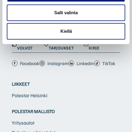
Salli valinta
BILIA | POLESTAR
Kiellä
KATSO
KATSO
TILAA BILIA-
VOLVOT
TARJOUKSET
KIRJE
Facebook
Instagram
Linkedin
TikTok
LIIKKEET
Polestar Helsinki
POLESTAR MALLISTO
Yritysautot