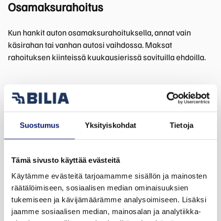
Osamaksurahoitus
Kun hankit auton osamaksurahoituksella, annat vain
käsirahan tai vanhan autosi vaihdossa. Maksat
rahoituksen kiinteissä kuukausierissä sovituilla ehdoilla.
Suostumus
Yksityiskohdat
Tietoja
Yksityisleasing
Yksityisleasing on helppo ja riskitön tapa hankkia uusi
Tämä sivusto käyttää evästeitä
auto. Yksityisleasing tarkoittaa autoilua silloin ja siten kuin
Käytämme evästeitä tarjoamamme sisällön ja mainosten
sinulle sopii, ilman auton omistamiseen liittyviä
räätälöimiseen, sosiaalisen median ominaisuuksien
kustannuksia ja riskejä. Yksityisleasingin etuna on kiinteä
tukemiseen ja kävijämäärämme analysoimiseen. Lisäksi
kuukausihinta valitsitpa uuden Polestar-auton tai
jaamme sosiaalisen median, mainosalan ja analytiikka-
vaihtoauton.