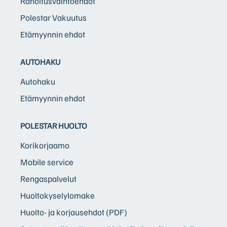
Rahoitusvaihtoehdot
Polestar Vakuutus
Etämyynnin ehdot
AUTOHAKU
Autohaku
Etämyynnin ehdot
POLESTAR HUOLTO
Korikorjaamo
Mobile service
Rengaspalvelut
Huoltokyselylomake
Huolto- ja korjausehdot (PDF)