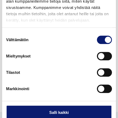
alan kumppaneillemme tietoja siitä, miten käytät
sivustoamme. Kumppanimme voivat yhdistää näitä
Kysy lisää myyjiltämme!
tietoja muihin tietoihin, joita olet antanut heille tai joita on
kerätty, kun olet käyttänyt heidän palvelujaan.
Suostumuksen
Välttämätön
valinta
Mieltymykset
Tilastot
Markkinointi
Salli kaikki