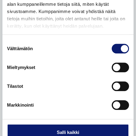
alan kumppaneillemme tietoja siitä, miten käytät
Bilia Yksityisleasing
sivustoamme. Kumppanimme voivat yhdistää näitä
Koeajopalvelu
tietoja muihin tietoihin, joita olet antanut heille tai joita on
Volvo Huoltosopimus
kerätty, kun olet käyttänyt heidän palvelujaan.
Odotusauto
Suostumuksen
Auton toimitus
Välttämätön
valinta
Volvon palautus
Volvo sähköistyy
Mieltymykset
Yritysasiakkaat
Yksityisasiakkaat
Tilastot
Taksit
Etämyynnin ehdot
Markkinointi
VAIHTOAUTOT
Salli kaikki
Autohaku