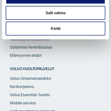
Volvo Selekt vaihtoautot
Salli valinta
Bilia Complete vaihtoautot
Bilia lisäpalvelut
Kiellä
Bilia vaihtoautot
Vaihtoauton ostovinkit
Ostamme henkilöautoja
Etämyynnin ehdot
VOLVO HUOLTOPALVELUT
Volvo Omamekaanikko
Korikorjaamo
Volvo Essential -huolto
Mobile service
Lisävarusteet ja varaosat