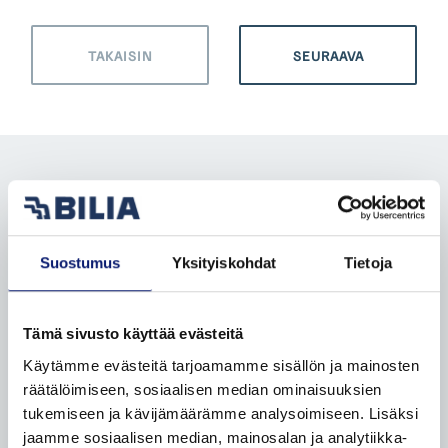
TAKAISIN
SEURAAVA
KATSO
KATSO
TILAA BILIA-
Suostumus
Yksityiskohdat
Tietoja
POLESTARIT
TARJOUKSET
KIRJE
Facebook
Instagram
Linkedin
TikTok
Tämä sivusto käyttää evästeitä
Käytämme evästeitä tarjoamamme sisällön ja mainosten
räätälöimiseen, sosiaalisen median ominaisuuksien
UUDET VOLVOT
tukemiseen ja kävijämäärämme analysoimiseen. Lisäksi
Leasingpalvelut
jaamme sosiaalisen median, mainosalan ja analytiikka-