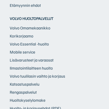
Etämyynnin ehdot
VOLVO HUOLTOPALVELUT
Volvo Omamekaanikko
Korikorjaamo
Volvo Essential -huolto
Mobile service
Lisävarusteet ja varaosat
Ilmastointilaitteen huolto
Volvo tuulilasin vaihto ja korjaus
Katsastuspalvelu
Rengaspalvelut
Huoltokyselylomake
Huolto- ja korjausehdot (PDF)