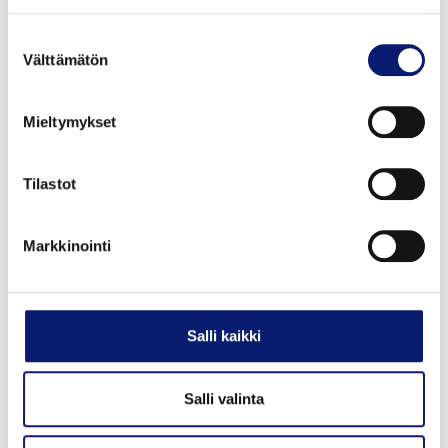
Suostumuksen
Välttämätön
valinta
Mieltymykset
Tilastot
Markkinointi
Salli kaikki
Olari
Salli valinta
Pesukadun aukioloaikana: pesukadun hoitaja