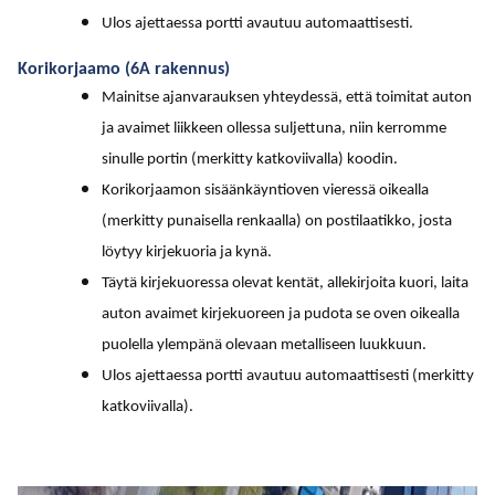
Ulos ajettaessa portti avautuu automaattisesti.
Korikorjaamo (6A rakennus)
Mainitse ajanvarauksen yhteydessä, että toimitat auton
ja avaimet liikkeen ollessa suljettuna, niin kerromme
sinulle portin (merkitty katkoviivalla) koodin.
Korikorjaamon sisäänkäyntioven vieressä oikealla
(merkitty punaisella renkaalla) on postilaatikko, josta
löytyy kirjekuoria ja kynä.
Täytä kirjekuoressa olevat kentät, allekirjoita kuori, laita
auton avaimet kirjekuoreen ja pudota se oven oikealla
puolella ylempänä olevaan metalliseen luukkuun.
Ulos ajettaessa portti avautuu automaattisesti (merkitty
katkoviivalla).