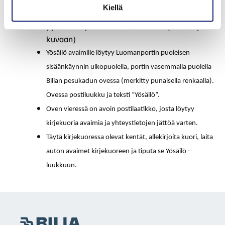
avaa puomin sinulle ja voit ajaa auton pihaan
Kiellä
Pesukadun ollessa suljettuna: auton voi
pysäköidä pesukadun seinustalle (merkitty
kuvaan)
Yösäilö avaimille löytyy Luomanportin puoleisen
sisäänkäynnin ulkopuolella, portin vasemmalla puolella
Bilian pesukadun ovessa (merkitty punaisella renkaalla).
Ovessa postiluukku ja teksti ”Yösäilö”.
Oven vieressä on avoin postilaatikko, josta löytyy
kirjekuoria avaimia ja yhteystietojen jättöä varten.
Täytä kirjekuoressa olevat kentät, allekirjoita kuori, laita
auton avaimet kirjekuoreen ja tiputa se Yösäilö -
luukkuun.