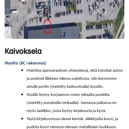
Kaivoksela
Huolto (6C rakennus)
Mainitse ajanvarauksen yhteydessä, että toimitat auton
ja avaimet liikkeen ollessa suljettuna, niin kerromme
sinulle portin (merkitty katkoviivalla) koodin.
Yösäilö löytyy korjaamon ovien oikealta puolelta
(merkitty punaisella renkaalla). Samassa paikassa on
myös laatikko, josta löytyy kirjekuoria ja kynä.
Täytä kirjekuoressa olevat kentät, allekirjoita kuori, ja
pudota kuori vieressä olevaan metalliseen luukkuun.