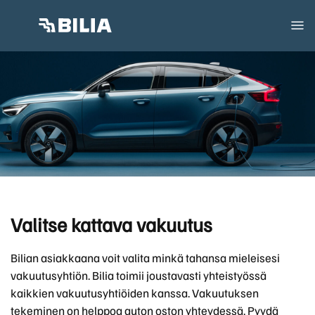
Valitse kattava vakuutus
Bilian asiakkaana voit valita minkä tahansa mieleisesi
vakuutusyhtiön. Bilia toimii joustavasti yhteistyössä
kaikkien vakuutusyhtiöiden kanssa. Vakuutuksen
tekeminen on helppoa auton oston yhteydessä. Pyydä