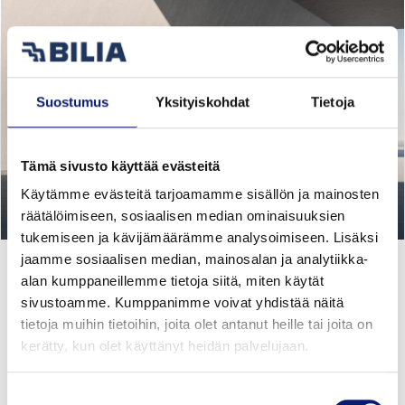
Suostumus
Yksityiskohdat
Tietoja
Tämä sivusto käyttää evästeitä
Käytämme evästeitä tarjoamamme sisällön ja mainosten
räätälöimiseen, sosiaalisen median ominaisuuksien
tukemiseen ja kävijämäärämme analysoimiseen. Lisäksi
jaamme sosiaalisen median, mainosalan ja analytiikka-
Täyskasko Volvo -sähköautoille
alan kumppaneillemme tietoja siitä, miten käytät
sivustoamme. Kumppanimme voivat yhdistää näitä
tietoja muihin tietoihin, joita olet antanut heille tai joita on
Täyssähköauton kaskovakuutus kiinteään hintaan kahdeksi
kerätty, kun olet käyttänyt heidän palvelujaan.
vuodeksi! Tarjous koskee yksityisasiakkaiden
yksityiskäyttöön ostamia Volvo -täyssähköautoja ja kahta
ensimmäistä vakuutusvuotta.
Suostumuksen