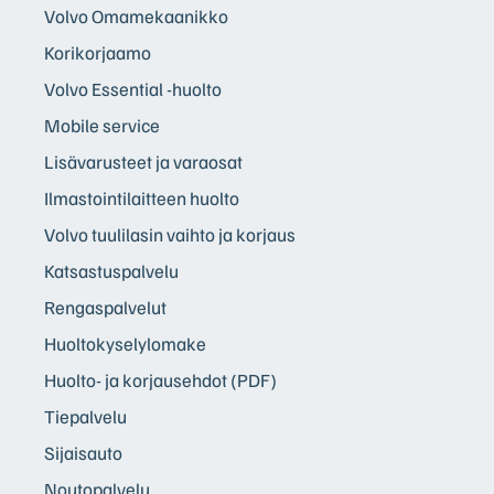
Volvo Omamekaanikko
Korikorjaamo
Volvo Essential -huolto
Mobile service
Lisävarusteet ja varaosat
Ilmastointilaitteen huolto
Volvo tuulilasin vaihto ja korjaus
Katsastuspalvelu
Rengaspalvelut
Huoltokyselylomake
Huolto- ja korjausehdot (PDF)
Tiepalvelu
Sijaisauto
Noutopalvelu