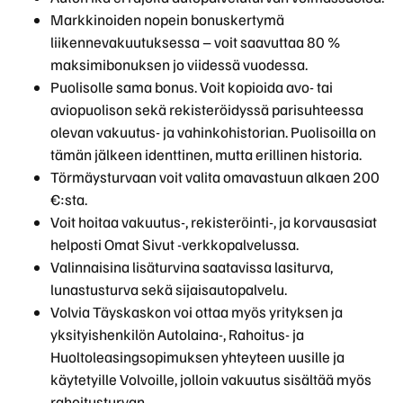
Markkinoiden nopein bonuskertymä
liikennevakuutuksessa – voit saavuttaa 80 %
maksimibonuksen jo viidessä vuodessa.
Puolisolle sama bonus. Voit kopioida avo- tai
aviopuolison sekä rekisteröidyssä parisuhteessa
olevan vakuutus- ja vahinkohistorian. Puolisoilla on
tämän jälkeen identtinen, mutta erillinen historia.
Törmäysturvaan voit valita omavastuun alkaen 200
€:sta.
Voit hoitaa vakuutus-, rekisteröinti-, ja korvausasiat
helposti Omat Sivut -verkkopalvelussa.
Valinnaisina lisäturvina saatavissa lasiturva,
lunastusturva sekä sijaisautopalvelu.
Volvia Täyskaskon voi ottaa myös yrityksen ja
yksityishenkilön Autolaina-, Rahoitus- ja
Huoltoleasingsopimuksen yhteyteen uusille ja
käytetyille Volvoille, jolloin vakuutus sisältää myös
rahoitusturvan.