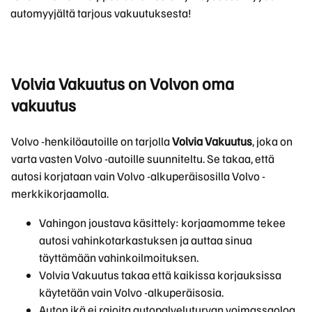
automyyjältä tarjous vakuutuksesta!
Volvia Vakuutus on Volvon oma
vakuutus
Volvo -henkilöautoille on tarjolla
Volvia Vakuutus
, joka on
varta vasten Volvo -autoille suunniteltu. Se takaa, että
autosi korjataan vain Volvo -alkuperäisosilla Volvo -
merkkikorjaamolla.
Vahingon joustava käsittely: korjaamomme tekee
autosi vahinkotarkastuksen ja auttaa sinua
täyttämään vahinkoilmoituksen.
Volvia Vakuutus takaa että kaikissa korjauksissa
käytetään vain Volvo -alkuperäisosia.
Auton ikä ei rajoita autopalveluturvan voimassaoloa.