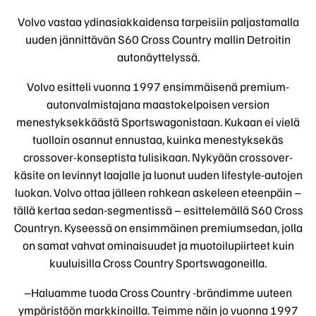
Volvo vastaa ydinasiakkaidensa tarpeisiin paljastamalla
uuden jännittävän S60 Cross Country mallin Detroitin
autonäyttelyssä.
Volvo esitteli vuonna 1997 ensimmäisenä premium-
autonvalmistajana maastokelpoisen version
menestyksekkäästä Sportswagonistaan. Kukaan ei vielä
tuolloin osannut ennustaa, kuinka menestyksekäs
crossover-konseptista tulisikaan. Nykyään crossover-
käsite on levinnyt laajalle ja luonut uuden lifestyle-autojen
luokan. Volvo ottaa jälleen rohkean askeleen eteenpäin –
tällä kertaa sedan-segmentissä – esittelemällä S60 Cross
Countryn. Kyseessä on ensimmäinen premiumsedan, jolla
on samat vahvat ominaisuudet ja muotoilupiirteet kuin
kuuluisilla Cross Country Sportswagoneilla.
–Haluamme tuoda Cross Country -brändimme uuteen
ympäristöön markkinoilla. Teimme näin jo vuonna 1997