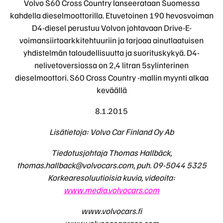
Volvo S60 Cross Country lanseerataan Suomessa
kahdella dieselmoottorilla. Etuvetoinen 190 hevosvoiman
D4-diesel perustuu Volvon johtavaan Drive-E-
voimansiirtoarkkitehtuuriin ja tarjoaa ainutlaatuisen
yhdistelmän taloudellisuutta ja suorituskykyä. D4-
nelivetoversiossa on 2,4 litran 5sylinterinen
dieselmoottori. S60 Cross Country -mallin myynti alkaa
keväällä
8.1.2015
Lisätietoja: Volvo Car Finland Oy Ab
Tiedotusjohtaja Thomas Hallbäck,
thomas.hallback@volvocars.com
, puh. 09-5044 5325
Korkearesoluutioisia kuvia, videoita:
www.media.volvocars.com
www.volvocars.fi