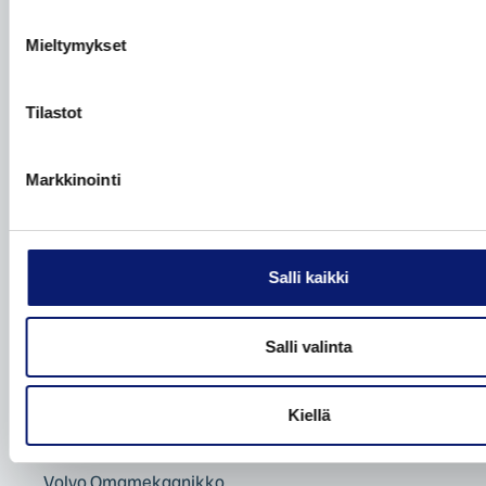
Etämyynnin ehdot
Mieltymykset
VAIHTOAUTOT
Tilastot
Autohaku
Volvo Selekt vaihtoautot
Markkinointi
Bilia Complete vaihtoautot
Bilia lisäpalvelut
Bilia vaihtoautot
Salli kaikki
Vaihtoauton ostovinkit
Ostamme henkilöautoja
Salli valinta
Etämyynnin ehdot
Kiellä
VOLVO HUOLTOPALVELUT
Volvo Omamekaanikko