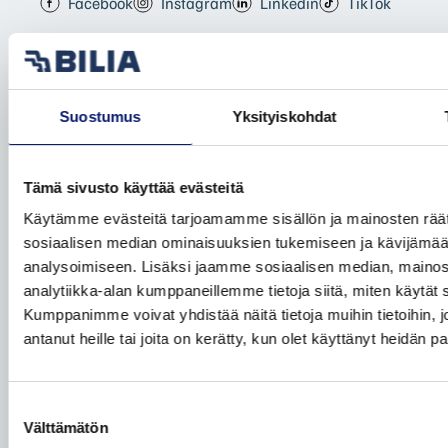
Facebook
Instagram
Linkedin
TikTok
UUDET VOLVOT
Leasingpalvelut
Suostumus
Yksityiskohdat
Bilia Yksityisleasing
Koeajopalvelu
Tämä sivusto käyttää evästeitä
Volvo Huoltosopimus
Käytämme evästeitä tarjoamamme sisällön ja mainosten räät
Odotusauto
sosiaalisen median ominaisuuksien tukemiseen ja kävijäm
analysoimiseen. Lisäksi jaamme sosiaalisen median, mainos
Auton toimitus
analytiikka-alan kumppaneillemme tietoja siitä, miten käytä
Volvon palautus
Kumppanimme voivat yhdistää näitä tietoja muihin tietoihin, jo
antanut heille tai joita on kerätty, kun olet käyttänyt heidän p
Volvo sähköistyy
Yritysasiakkaat
Yksityisasiakkaat
Suostumuksen
Välttämätön
valinta
Taksit