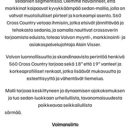
sedanien segmentissä. Olemme havainneet, että
markkinat kaipaavat kyvykkäämpää sedan-mallia, jolla on
vahvat muotoilulliset piirteet ja korkeampi asento. S60
Cross Country vetoaa ihmisiin, jotka etsivät jännittävää ja
tehokasta sedania, ja samalla nauttivat crossoverin
tarjoamista eduista, toteaa Volvon myynti-, markkinointi- ja
asiakaspalvelujohtaja Alain Visser.
Volvon luonnollisuutta ja skandinaavista perintöä henkivä
S60 Cross Country tarjoaa sekä 18” että 19” vanteet ja
korkeaprofiiliset renkaat, jotka lisäävät mukavuutta ja
esteettisyyttä ja vähentävät tiemelua.
Malli tarjoaa keskittyneen ja dynaamisen ajokokemuksen
ja tuo sedan-luokkaan urheilullista, tavanomaisuudesta
poikkeavaa seikkailullista
särmä
Voimansiirto