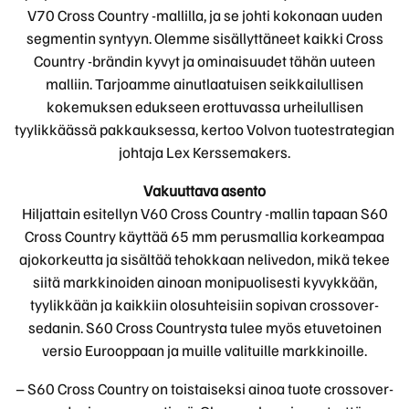
V70 Cross Country -mallilla, ja se johti kokonaan uuden
segmentin syntyyn. Olemme sisällyttäneet kaikki Cross
Country -brändin kyvyt ja ominaisuudet tähän uuteen
malliin. Tarjoamme ainutlaatuisen seikkailullisen
kokemuksen edukseen erottuvassa urheilullisen
tyylikkäässä pakkauksessa, kertoo Volvon tuotestrategian
johtaja Lex Kerssemakers.
Vakuuttava asento
Hiljattain esitellyn V60 Cross Country -mallin tapaan S60
Cross Country käyttää 65 mm perusmallia korkeampaa
ajokorkeutta ja sisältää tehokkaan nelivedon, mikä tekee
siitä markkinoiden ainoan monipuolisesti kyvykkään,
tyylikkään ja kaikkiin olosuhteisiin sopivan crossover-
sedanin. S60 Cross Countrysta tulee myös etuvetoinen
versio Eurooppaan ja muille valituille markkinoille.
– S60 Cross Country on toistaiseksi ainoa tuote crossover-