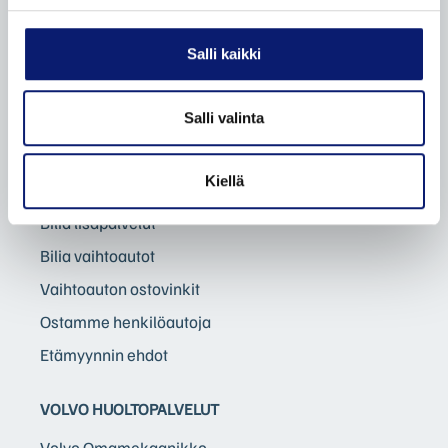
Etämyynnin ehdot
Salli kaikki
VAIHTOAUTOT
Salli valinta
Autohaku
Volvo Selekt vaihtoautot
Kiellä
Bilia Complete vaihtoautot
Bilia lisäpalvelut
Bilia vaihtoautot
Vaihtoauton ostovinkit
Ostamme henkilöautoja
Etämyynnin ehdot
VOLVO HUOLTOPALVELUT
Volvo Omamekaanikko