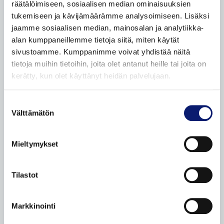
Facebook
Instagram
Linkedin
TikTok
räätälöimiseen, sosiaalisen median ominaisuuksien
tukemiseen ja kävijämäärämme analysoimiseen. Lisäksi
jaamme sosiaalisen median, mainosalan ja analytiikka-
UUDET VOLVOT
alan kumppaneillemme tietoja siitä, miten käytät
sivustoamme. Kumppanimme voivat yhdistää näitä
Leasingpalvelut
tietoja muihin tietoihin, joita olet antanut heille tai joita on
Bilia Yksityisleasing
kerätty, kun olet käyttänyt heidän palvelujaan.
Koeajopalvelu
Suostumuksen
Volvo Huoltosopimus
Välttämätön
valinta
Odotusauto
Auton toimitus
Mieltymykset
Volvon palautus
Volvo sähköistyy
Tilastot
Yritysasiakkaat
Yksityisasiakkaat
Markkinointi
Taksit