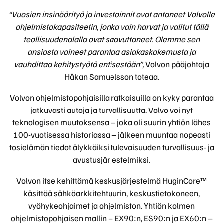
“Vuosien insinöörityö ja investoinnit ovat antaneet Volvolle
ohjelmistokapasiteetin, jonka vain harvat ja valitut tällä
teollisuudenalalla ovat saavuttaneet. Olemme sen
ansiosta voineet parantaa asiakaskokemusta ja
vauhdittaa kehitystyötä entisestään”,
Volvon pääjohtaja
Håkan Samuelsson toteaa.
Volvon ohjelmistopohjaisilla ratkaisuilla on kyky parantaa
jatkuvasti autoja ja turvallisuutta. Volvo voi nyt
teknologisen muutoksensa – joka oli suurin yhtiön lähes
100-vuotisessa historiassa – jälkeen muuntaa nopeasti
tosielämän tiedot älykkäiksi tulevaisuuden turvallisuus- ja
avustusjärjestelmiksi.
Volvon itse kehittämä keskusjärjestelmä HuginCore™
käsittää sähköarkkitehtuurin, keskustietokoneen,
vyöhykeohjaimet ja ohjelmiston. Yhtiön kolmen
ohjelmistopohjaisen mallin – EX90:n, ES90:n ja EX60:n –