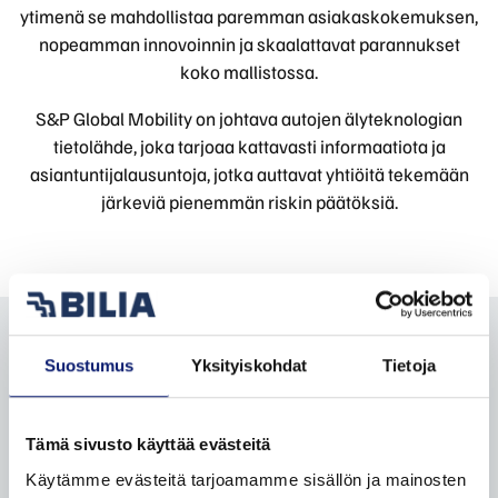
ytimenä se mahdollistaa paremman asiakaskokemuksen,
nopeamman innovoinnin ja skaalattavat parannukset
koko mallistossa.
S&P Global Mobility on johtava autojen älyteknologian
tietolähde, joka tarjoaa kattavasti informaatiota ja
asiantuntijalausuntoja, jotka auttavat yhtiöitä tekemään
järkeviä pienemmän riskin päätöksiä.
Suostumus
Yksityiskohdat
Tietoja
KATSO
KATSO
TILAA BILIA-
Tämä sivusto käyttää evästeitä
POLESTARIT
TARJOUKSET
KIRJE
Käytämme evästeitä tarjoamamme sisällön ja mainosten