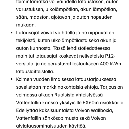
toimintamatka voi vaihdella lataustason, auton
varustuksen, ulkolämpötilan, akun lämpötilan,
sään, maaston, ajotavan ja auton nopeuden
mukaan.
Latausajat voivat vaihdella ja ne riippuvat eri
tekijöistä, kuten ulkolämpötilasta sekä akun ja
auton kunnosta. Tässä lehdistötiedotteessa
mainitut latausajat koskevat nelivetoista P12-
versiota, ja ne perustuvat testaukseen 400 kW:n
latauslaitteistolla.
Kolmen vuoden ilmaisessa lataustarjouksessa
sovelletaan markkinakohtaisia ehtoja. Tarjous on
voimassa alkaen Ruotsista yhteistyössä
Vattenfallin kanssa yksityisille EX60:n asiakkaille.
Edellyttää kaksisuuntaista Volvon wallboxia,
Vattenfallin sähkösopimusta sekä Volvon
älylatausominaisuuden käyttöä.