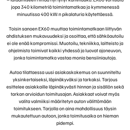
jopa 340 kilometriä toimintamatkaa jo kymmenessä
minuutissa 400 kW:n pikalaturia käytettäessä.
Toisin sanoen EX60 muuttaa toimintamatkaan liittyvän
ahdistuksen mukavuudeksi ja osoittaa, että sähköautoilu
ei ole enää kompromissi. Muotoilu, tekniikka, laitteisto ja
ohjelmisto toimivat kaikki yhdessä ja luovat ajoneuvon,
jonka toimintamatka vastaa monia bensiiniautoja.
Autoa tilattaessa uusi asiakaskokemus on suunniteltu
yksinkertaiseksi, läpinäkyväksi ja tarkaksi. Tarjous
esittelee asiakkaille läpinäkyvästi hinnan ja sisällön sekä
tarkan arvioidun toimitusajan. Asiakkaat voivat myös
valita valmiiksi määritetyn auton välittömään
toimitukseen. Tarjolla on aina mahdollisuus täysin
mukautettuun autoon, jonka toimitusaika on hieman
pidempi.