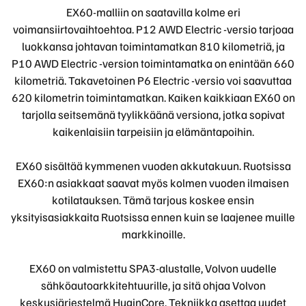
EX60-malliin on saatavilla kolme eri
voimansiirtovaihtoehtoa. P12 AWD Electric -versio tarjoaa
luokkansa johtavan toimintamatkan 810 kilometriä, ja
P10 AWD Electric -version toimintamatka on enintään 660
kilometriä. Takavetoinen P6 Electric -versio voi saavuttaa
620 kilometrin toimintamatkan. Kaiken kaikkiaan EX60 on
tarjolla seitsemänä tyylikkäänä versiona, jotka sopivat
kaikenlaisiin tarpeisiin ja elämäntapoihin.
EX60 sisältää kymmenen vuoden akkutakuun. Ruotsissa
EX60:n asiakkaat saavat myös kolmen vuoden ilmaisen
kotilatauksen. Tämä tarjous koskee ensin
yksityisasiakkaita Ruotsissa ennen kuin se laajenee muille
markkinoille.
EX60 on valmistettu SPA3-alustalle, Volvon uudelle
sähköautoarkkitehtuurille, ja sitä ohjaa Volvon
keskusjärjestelmä HuginCore. Tekniikka asettaa uudet