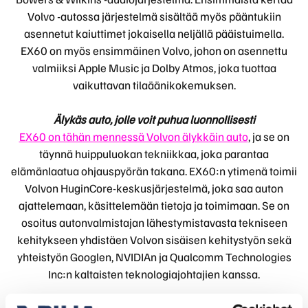
Volvo -autossa järjestelmä sisältää myös pääntukiin
asennetut kaiuttimet jokaisella neljällä pääistuimella.
EX60 on myös ensimmäinen Volvo, johon on asennettu
valmiiksi Apple Music ja Dolby Atmos, joka tuottaa
vaikuttavan tilaäänikokemuksen.
Älykäs auto, jolle voit puhua luonnollisesti
EX60 on tähän mennessä Volvon älykkäin auto
, ja se on
täynnä huippuluokan tekniikkaa, joka parantaa
elämänlaatua ohjauspyörän takana. EX60:n ytimenä toimii
Volvon HuginCore-keskusjärjestelmä, joka saa auton
ajattelemaan, käsittelemään tietoja ja toimimaan. Se on
osoitus autonvalmistajan lähestymistavasta tekniseen
kehitykseen yhdistäen Volvon sisäisen kehitystyön sekä
yhteistyön Googlen, NVIDIAn ja Qualcomm Technologies
Inc:n kaltaisten teknologiajohtajien kanssa.