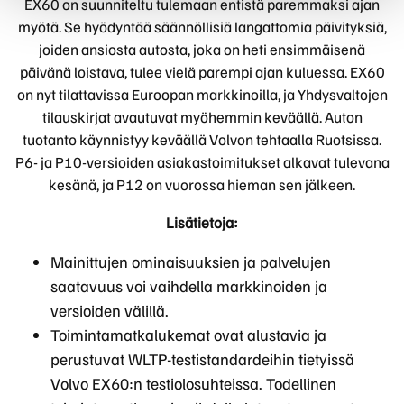
EX60 on suunniteltu tulemaan entistä paremmaksi ajan
myötä. Se hyödyntää säännöllisiä langattomia päivityksiä,
joiden ansiosta autosta, joka on heti ensimmäisenä
päivänä loistava, tulee vielä parempi ajan kuluessa. EX60
on nyt tilattavissa Euroopan markkinoilla, ja Yhdysvaltojen
tilauskirjat avautuvat myöhemmin keväällä. Auton
tuotanto käynnistyy keväällä Volvon tehtaalla Ruotsissa.
P6- ja P10-versioiden asiakastoimitukset alkavat tulevana
kesänä, ja P12 on vuorossa hieman sen jälkeen.
Lisätietoja:
Mainittujen ominaisuuksien ja palvelujen
saatavuus voi vaihdella markkinoiden ja
versioiden välillä.
Toimintamatkalukemat ovat alustavia ja
perustuvat WLTP-testistandardeihin tietyissä
Volvo EX60:n testiolosuhteissa. Todellinen