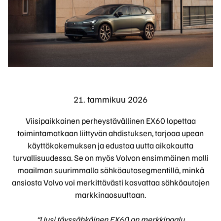
21. tammikuu 2026
Viisipaikkainen perheystävällinen EX60 lopettaa
toimintamatkaan liittyvän ahdistuksen, tarjoaa upean
käyttökokemuksen ja edustaa uutta aikakautta
turvallisuudessa. Se on myös Volvon ensimmäinen malli
maailman suurimmalla sähköautosegmentillä, minkä
ansiosta Volvo voi merkittävästi kasvattaa sähköautojen
markkinaosuuttaan.
“Uusi täyssähköinen EX60 on merkkipaalu