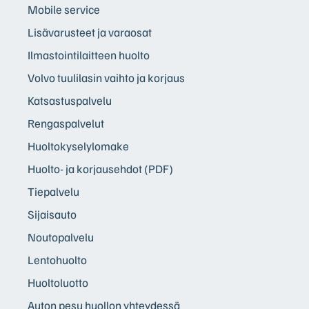
Mobile service
Lisävarusteet ja varaosat
Ilmastointilaitteen huolto
Volvo tuulilasin vaihto ja korjaus
Katsastuspalvelu
Rengaspalvelut
Huoltokyselylomake
Huolto- ja korjausehdot (PDF)
Tiepalvelu
Sijaisauto
Noutopalvelu
Lentohuolto
Huoltoluotto
Auton pesu huollon yhteydessä