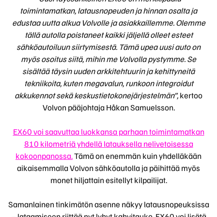
toimintamatkan, latausnopeuden ja hinnan osalta ja
edustaa uutta alkua Volvolle ja asiakkaillemme. Olemme
tällä autolla poistaneet kaikki jäljellä olleet esteet
sähköautoiluun siirtymisestä. Tämä upea uusi auto on
myös osoitus siitä, mihin me Volvolla pystymme. Se
sisältää täysin uuden arkkitehtuurin ja kehittyneitä
tekniikoita, kuten megavalun, runkoon integroidut
akkukennot sekä keskustietokonejärjestelmän”,
kertoo
Volvon pääjohtaja Håkan Samuelsson
.
EX60 voi saavuttaa luokkansa parhaan toimintamatkan
810 kilometriä yhdellä latauksella nelivetoisessa
kokoonpanossa.
Tämä on enemmän kuin yhdelläkään
aikaisemmalla Volvon sähköautolla ja päihittää myös
monet hiljattain esitellyt kilpailijat.
Samanlainen tinkimätön asenne näkyy latausnopeuksissa
– lataamiseen riittää nyt lyhyt kahvitauko. EX60 voi lisätä