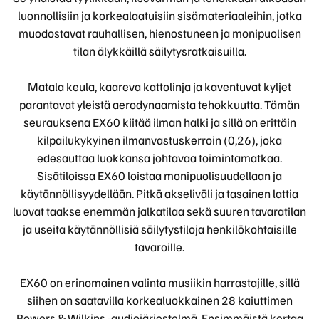
luonnollisiin ja korkealaatuisiin sisämateriaaleihin, jotka
muodostavat rauhallisen, hienostuneen ja monipuolisen
tilan älykkäillä säilytysratkaisuilla.
Matala keula, kaareva kattolinja ja kaventuvat kyljet
parantavat yleistä aerodynaamista tehokkuutta. Tämän
seurauksena EX60 kiitää ilman halki ja sillä on erittäin
kilpailukykyinen ilmanvastuskerroin (0,26), joka
edesauttaa luokkansa johtavaa toimintamatkaa.
Sisätiloissa EX60 loistaa monipuolisuudellaan ja
käytännöllisyydellään. Pitkä akseliväli ja tasainen lattia
luovat taakse enemmän jalkatilaa sekä suuren tavaratilan
ja useita käytännöllisiä säilytystiloja henkilökohtaisille
tavaroille.
EX60 on erinomainen valinta musiikin harrastajille, sillä
siihen on saatavilla korkealuokkainen 28 kaiuttimen
Bowers & Wilkins -audiojärjestelmä. Ensimmäistä kertaa