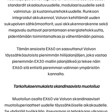
standardit skaalautuvuudelle, modulaarisuudelle sekä
valmistus- ja kustannustehokkuudelle. Runkoon
integroidut akkukennot, Volvon kehittämät uuden
sukupolven sähkömoottorit, uusi akkukennorakenne sekä
megavalu auttavat parantamaan energiatehokkuutta,
pidentämään toimintamatkaa ja vähentämään painoa.
Tämän ansiosta EX60 on saavuttanut Volvon
täyssähköautoista pienimmän hiilijalanjäljen, joka vastaa
pienemmän EX30-mallin jalanjälkeä ja tekee näin
EX60:stä entistä paremman valinnan ympäristön
kannalta.
Tarkoituksenmukaista skandinaavista muotoilua
Muotoilun osalta EX60 vie Volvon skandinaaviset
muotoiluperiaatteet uudelle täyssähköiselle aikakaudelle.
Se yhdistää tyylikkään, itsevarman ja tehokkaan ulkoasun