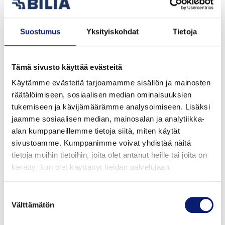
EX60 on ensimmäinen Volvo, joka käyttää Googlen uutta
tekoälyavustajaa, Geminiä. Gemini on integroitu
syvällisesti autoon, ja sen avulla voi käydä luonnollisia
Suostumus
Yksityiskohdat
Tietoja
keskusteluja ilman tarvetta muistaa tiettyjä komentoja.
Geminin käyttöönotto heijastaa Volvo Carsin ja Googlen
pitkäaikaista yhteistyötä sekä Volvo Carsin roolia
Tämä sivusto käyttää evästeitä
johtavana kehityskumppanina ja yhtenä Android™
Käytämme evästeitä tarjoamamme sisällön ja mainosten
Automotive OS -käyttöjärjestelmän
räätälöimiseen, sosiaalisen median ominaisuuksien
referenssilaitteistoalustoista.
tukemiseen ja kävijämäärämme analysoimiseen. Lisäksi
jaamme sosiaalisen median, mainosalan ja analytiikka-
EX60 sisältää myös Volvon reaktiivisimman
alan kumppaneillemme tietoja siitä, miten käytät
käyttökokemuksen. Saumattomassa ja viiveettömässä
sivustoamme. Kumppanimme voivat yhdistää näitä
tieto- ja viihdejärjestelmässä näytöt reagoivat nopeasti,
tietoja muihin tietoihin, joita olet antanut heille tai joita on
kartat latautuvat välittömästi, ääniavustajat ymmärtävät
kerätty, kun olet käyttänyt heidän palvelujaan.
matkustajia paremmin ja kaikki tuntuu sulavalta.
Käyttöliittymä tarjoaa nopean pääsyn auton keskeisiin
Suostumuksen
toimintoihin.
Välttämätön
valinta