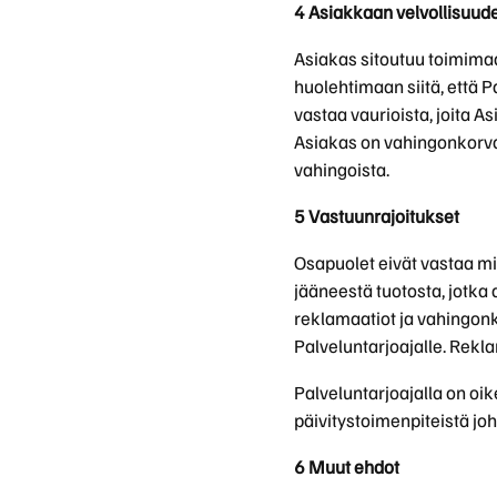
4 Asiakkaan velvollisuud
Asiakas sitoutuu toimimaa
huolehtimaan siitä, että 
vastaa vaurioista, joita A
Asiakas on vahingonkorvau
vahingoista.
5 Vastuunrajoitukset
Osapuolet eivät vastaa mi
jääneestä tuotosta, jotka 
reklamaatiot ja vahingon
Palveluntarjoajalle. Rekl
Palveluntarjoajalla on oik
päivitystoimenpiteistä joh
6 Muut ehdot