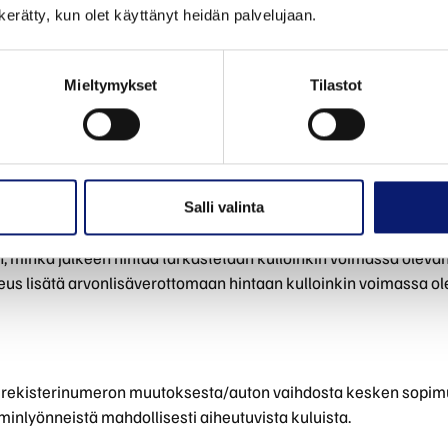
n kerätty, kun olet käyttänyt heidän palvelujaan.
itsellään oikeuden irtisanoa sopimus, mikäli Asiakas tahallises
i auton jatkuva uudelleen pesettäminen) tai pesettää toistuvas
Mieltymykset
Tilastot
pimuspaketeissa on ilmoitettu sopimukseen sisältyvä kuukaus
keus veloittaa ilmoitetun enimmäismäärän ylittävät pesukerrat
siin
Salli valinta
ään sopimuksentekohetkellä kulloinkin voimassa olevan hinnasto
minkä jälkeen hintaa tarkastetaan kulloinkin voimassa olevan
keus lisätä arvonlisäverottomaan hintaan kulloinkin voimassa o
a rekisterinumeron muutoksesta/auton vaihdosta kesken sopim
minlyönneistä mahdollisesti aiheutuvista kuluista.