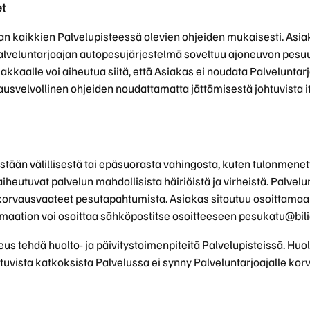
et
n kaikkien Palvelupisteessä olevien ohjeiden mukaisesti. Asia
Palveluntarjoajan autopesujärjestelmä soveltuu ajoneuvon pesuu
siakkaalle voi aiheutua siitä, että Asiakas ei noudata Palveluntar
svelvollinen ohjeiden noudattamatta jättämisestä johtuvista i
stään välillisestä tai epäsuorasta vahingosta, kuten tulonmene
aiheutuvat palvelun mahdollisista häiriöistä ja virheistä. Palvelu
korvausvaateet pesutapahtumista. Asiakas sitoutuu osoittamaa
amaation voi osoittaa sähköpostitse osoitteeseen
pesukatu@bilia
eus tehdä huolto- ja päivitystoimenpiteitä Palvelupisteissä. Huol
tuvista katkoksista Palvelussa ei synny Palveluntarjoajalle korv