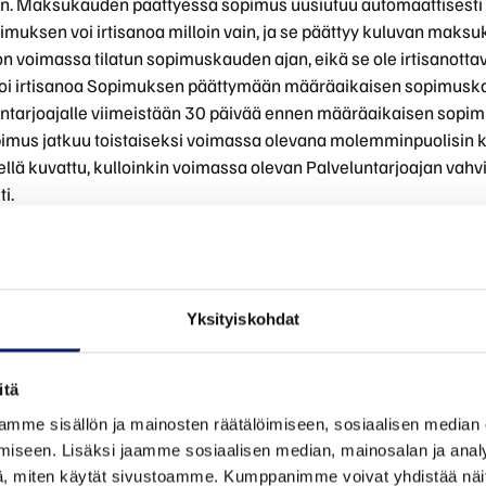
n. Maksukauden päättyessä sopimus uusiutuu automaattisesti
imuksen voi irtisanoa milloin vain, ja se päättyy kuluvan maks
 voimassa tilatun sopimuskauden ajan, eikä se ole irtisanotta
voi irtisanoa Sopimuksen päättymään määräaikaisen sopimusk
luntarjoajalle viimeistään 30 päivää ennen määräaikaisen sopi
mus jatkuu toistaiseksi voimassa olevana molemminpuolisin
ellä kuvattu, kulloinkin voimassa olevan Palveluntarjoajan vah
i.
elun käyttäen Palveluntarjoajan mobiiliapplikaatiota, syntyy So
uluttaja-asiakkaalla on tällöin kuluttajansuojalain (38/1978)
uttaa etämyyntisopimus 14 vuorokauden kuluessa palvelusopim
obiiliapplikaatiosta tai sähköpostilla tai kirjeellä osoitteesee
Yksityiskohdat
ontie 6 C, 01610 Vantaa
itä
mme sisällön ja mainosten räätälöimiseen, sosiaalisen median
iseen. Lisäksi jaamme sosiaalisen median, mainosalan ja analy
muksen kuluttajansuojalain 6 luvun 14 §:n perusteella viimeist
, miten käytät sivustoamme. Kumppanimme voivat yhdistää näitä t
keus veloittaa Asiakkaan käyttämät autopesupalvelut hinnaston