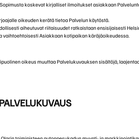
 Sopimusta koskevat kirjalliset ilmoitukset asiakkaan Palvelunt
joajalle oikeuden kerätä tietoa Palvelun käytöstä.
lisesti aiheutuvat riitaisuudet ratkaistaan ensisijaisesti Hels
a vaihtoehtoisesti Asiakkaan kotipaikan käräjäoikeudessa.
sipuolinen oikeus muuttaa Palvelukuvauksen sisältöjä, laajentaa 
– PALVELUKUVAUS
:n Olarin toimipisteen autonpesukadun myynti- ja markkinointika