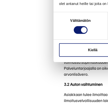
olet antanut heille tai joita o
kertapesuhinnalla.
Palveluntarjoaja pidättää 
Suostumuksen
pesupalveluja (esimerkiks
Välttämätön
valinta
kuukaudessa. Kuukausiso
Palveluntarjoajalla on oi
mukaisesti.
3.1 Oikeus hinnan muutok
Kiellä
Palvelun hinta määritell
voimassa sopimuskauden, 
Palveluntarjoajalla on oi
arvonlisävero.
3.2 Auton vaihtuminen
Asiakkaan tulee ilmoitta
ilmoitusvelvollisuuden lai