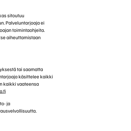
kas sitoutuu
n. Palveluntarjoaja ei
joajan toimintaohjeita.
tse aiheuttamistaan
tyksestä tai saamatta
ntarjoaja käsittelee kaikki
n kaikki vaateensa
.fi
to- ja
ausvelvollisuutta.