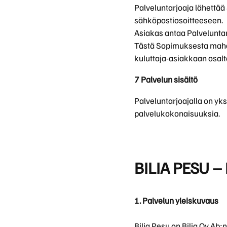
Palveluntarjoaja lähettää
sähköpostiosoitteeseen.
Asiakas antaa Palveluntar
Tästä Sopimuksesta mahdol
kuluttaja-asiakkaan osalt
7 Palvelun sisältö
Palveluntarjoajalla on yk
palvelukokonaisuuksia.
BILIA PESU 
1. Palvelun yleiskuvaus
Bilia Pesu on Bilia Oy Ab