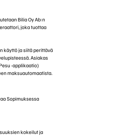
utetaan Bilia Oy Ab:n
raattori, joka tuottaa
käyttö ja siitä perittävä
velupisteessä. Asiakas
Pesu -applikaatio)
steen maksuautomaatista.
nostaa Sopimuksessa
suuksien kokeilut ja