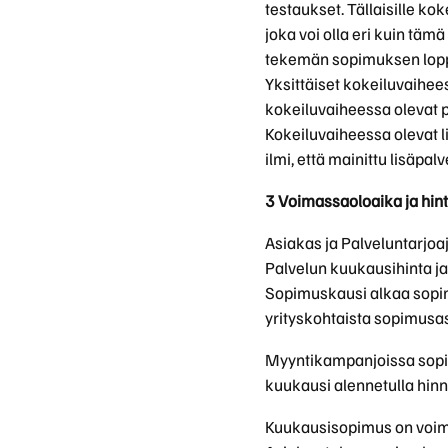
testaukset. Tällaisille ko
joka voi olla eri kuin tä
tekemän sopimuksen lopp
Yksittäiset kokeiluvaihe
kokeiluvaiheessa olevat p
Kokeiluvaiheessa olevat li
ilmi, että mainittu lisäpal
3 Voimassaoloaika ja hin
Asiakas ja Palveluntarjo
Palvelun kuukausihinta ja
Sopimuskausi alkaa sopim
yrityskohtaista sopimusas
Myyntikampanjoissa sopi
kuukausi alennetulla hinna
Kuukausisopimus on voimas