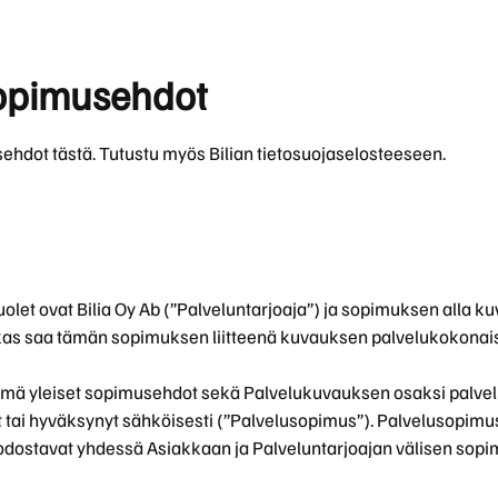
B3 Plus nyt huolettomalla yksityisleasingillä alk. 595 €/kk tai 48
XC60
Lataushybridi
Huoltoluotto
Bilian verkkokauppa
sopimusehdot
V60
Taksihuolto
na upeasti varusteltuna Ultra Edition -mallina tehokkaana T8-
Lataushybridi
alk. 819 €/kk. Tutustu tarkemmin!
ehdot tästä. Tutustu myös Bilian tietosuojaselosteeseen.
t ovat Bilia Oy Ab (”Palveluntarjoaja”) ja sopimuksen alla kuv
akas saa tämän sopimuksen liitteenä kuvauksen palvelukokonai
mä yleiset sopimusehdot sekä Palvelukuvauksen osaksi palvel
ut tai hyväksynyt sähköisesti (”Palvelusopimus”). Palvelusopim
dostavat yhdessä Asiakkaan ja Palveluntarjoajan välisen sop