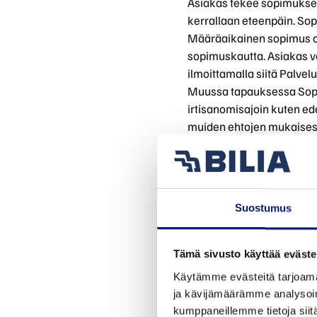
Asiakas tekee sopimukse
kerrallaan eteenpäin. Sop
Määräaikainen sopimus on
sopimuskautta. Asiakas 
ilmoittamalla siitä Palve
Muussa tapauksessa Sopi
irtisanomisajoin kuten ed
muiden ehtojen mukaisest
Mikäli Asiakas tilaa palv
vahvistanut Sopimuksen. K
perusteella oikeus peru
Sopimuksen voi peruuttaa m
Suostumus
Bilia Oy Ab, Vantaanlaaks
Tämä sivusto käyttää eväste
pesukatu@bilia.fi
Käytämme evästeitä tarjoama
ja kävijämäärämme analysoim
Mikäli Asiakas peruu Sopi
kumppaneillemme tietoja siitä
on Palveluntarjoajalla oi