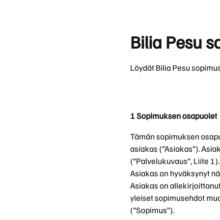
Volvon kevythybridi/bensiini katumaasturi XC40 
XC40
Rengaspalvelut
047 €. Tervetuloa tutustumaan!
Kevythybridi/Bensiini
Bilia Pesu 
XC90
Uusi XC60 T8 Ultra Edition alk. 819 €/kk
Lataushybridi
Suomen suosituin katumaasturi XC60 on nyt saatava
lataushybridinä. Huolettomalla yksityisleasingillä 
Löydät Bilia Pesu sopimus
Volvo nyt edullisella Bilia
1 Sopimuksen osapuolet
yksityisleasingillä
Tämän sopimuksen osapuole
asiakas (”Asiakas”). Asi
Uudet Volvo Long Range -lataushybridit 60- ja 90-
sarjoihin sekä EX30, EC40, EX40 ja EX90 -
(”Palvelukuvaus”, Liite 1).
täyssähköautot nyt huolettomalla
Asiakas on hyväksynyt nä
yksityisleasingsopimuksella.
Asiakas on allekirjoittan
yleiset sopimusehdot muo
(”Sopimus”).