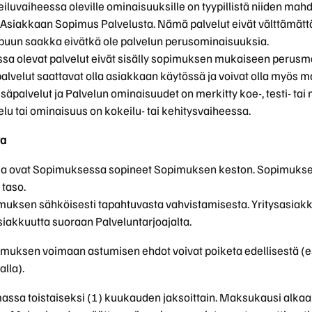
keiluvaiheessa oleville ominaisuuksille on tyypillistä niiden ma
mä Asiakkaan Sopimus Palvelusta. Nämä palvelut eivät välttämätt
uun saakka eivätkä ole palvelun perusominaisuuksia.
essa olevat palvelut eivät sisälly sopimuksen mukaiseen perus
alvelut saattavat olla asiakkaan käytössä ja voivat olla myös 
säpalvelut ja Palvelun ominaisuudet on merkitty koe-, testi- tai 
velu tai ominaisuus on kokeilu- tai kehitysvaiheessa.
ta
aja ovat Sopimuksessa sopineet Sopimuksen keston. Sopimukse
 taso.
uksen sähköisesti tapahtuvasta vahvistamisesta. Yritysasiakka
iakkuutta suoraan Palveluntarjoajalta.
muksen voimaan astumisen ehdot voivat poiketa edellisestä (
lla).
sa toistaiseksi (1) kuukauden jaksoittain. Maksukausi alkaa s