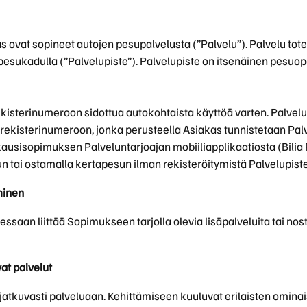
s ovat sopineet autojen pesupalvelusta (”Palvelu”). Palvelu tote
esukadulla (”Palvelupiste”). Palvelupiste on itsenäinen pesuope
isterinumeroon sidottua autokohtaista käyttöä varten. Palvelun 
 rekisterinumeroon, jonka perusteella Asiakas tunnistetaan Pal
ausisopimuksen Palveluntarjoajan mobiiliapplikaatiosta (Bilia 
un tai ostamalla kertapesun ilman rekisteröitymistä Palvelupi
minen
tessaan liittää Sopimukseen tarjolla olevia lisäpalveluita tai 
at palvelut
 jatkuvasti palveluaan. Kehittämiseen kuuluvat erilaisten ominai