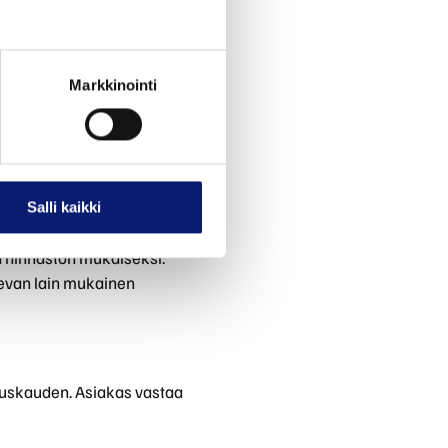
ti hyväksikäyttää
ti yli kahdeksan kertaa
Markkinointi
ittainen pesumäärä.
 kertapesuhinnaston
Salli kaikki
n mukaisesti. Hinta on
 hinnaston mukaiseksi.
levan lain mukainen
uskauden. Asiakas vastaa