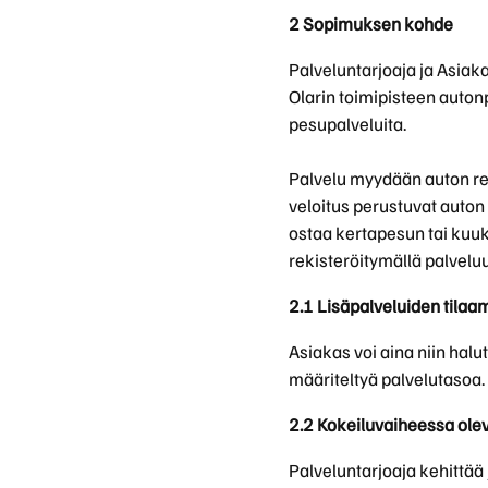
2 Sopimuksen kohde
Palveluntarjoaja ja Asiaka
Olarin toimipisteen autonp
pesupalveluita.
Palvelu myydään auton rek
veloitus perustuvat auton
ostaa kertapesun tai kuuk
rekisteröitymällä palvelu
2.1 Lisäpalveluiden tilaa
Asiakas voi aina niin halu
määriteltyä palvelutasoa.
2.2 Kokeiluvaiheessa olev
Palveluntarjoaja kehittää