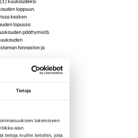
 (1) kuukaudeksi
ukauden loppuun.
vissa kesken
auden lopussa
muskauden päättymistä.
 kuukauden
vistaman hinnaston ja
pimus, kun Asiakas on
 6 luvun säännösten
uksen tekemisestä.
n:
Tietoja
 ominaisuuksien tukemiseen
tiikka-alan
ään 14 päivän kuluttua,
ietoja muihin tietoihin, joita
 mukaisella