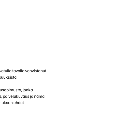
Huoltokyselylomake
Leasingpalvelut
Koeajopalvelu
Bilian yksityisleasinglaskuri
Volvo Huoltosopimus
atulla tavalla vahvistanut
Vientiautopalvelut | Bilia
suuksista
Taksit
usopimusta, jonka
us, palvelukuvaus ja nämä
imuksen ehdot