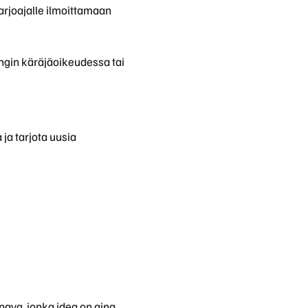
arjoajalle ilmoittamaan
ingin käräjäoikeudessa tai
ja tarjota uusia
nava, jonka idea on aina