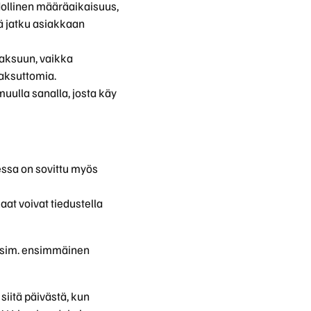
hdollinen määräaikaisuus,
ä jatku asiakkaan
maksuun, vaikka
maksuttomia.
muulla sanalla, josta käy
ssa on sovittu myös
at voivat tiedustella
esim. ensimmäinen
iitä päivästä, kun