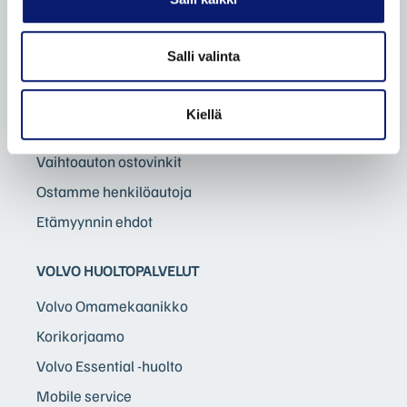
Autohaku
Volvo Selekt vaihtoautot
Salli valinta
Bilia Complete vaihtoautot
Bilia lisäpalvelut
Kiellä
Bilia vaihtoautot
Vaihtoauton ostovinkit
Ostamme henkilöautoja
Etämyynnin ehdot
VOLVO HUOLTOPALVELUT
Volvo Omamekaanikko
Korikorjaamo
Volvo Essential -huolto
Mobile service