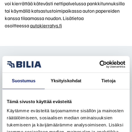
voi kierrättää kätevästi nettipalvelussa pankkitunnuksilla
tai käymällä katsastustoimipaikassa auton papereiden
kanssa tilaamassa noudon. Lisätietoa
osoitteessa
autokierratys.fi
KATSO
KATSO
TILAA BILIA-
Suostumus
Yksityiskohdat
Tietoja
POLESTARIT
TARJOUKSET
KIRJE
Facebook
Instagram
Linkedin
TikTok
Tämä sivusto käyttää evästeitä
Käytämme evästeitä tarjoamamme sisällön ja mainosten
räätälöimiseen, sosiaalisen median ominaisuuksien
UUDET VOLVOT
tukemiseen ja kävijämäärämme analysoimiseen. Lisäksi
jaamme sosiaalisen median, mainosalan ja analytiikka-