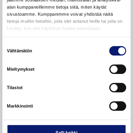
Leasingpalvelut
alan kumppaneillemme tietoja siitä, miten käytät
Bilia Yksityisleasing
sivustoamme. Kumppanimme voivat yhdistää näitä
Koeajopalvelu
tietoja muihin tietoihin, joita olet antanut heille tai joita on
kerätty, kun olet käyttänyt heidän palvelujaan.
Volvo Huoltosopimus
Odotusauto
Suostumuksen
Auton toimitus
Välttämätön
valinta
Volvon palautus
Mieltymykset
Volvo sähköistyy
Yritysasiakkaat
Tilastot
Yksityisasiakkaat
Taksit
Markkinointi
Etämyynnin ehdot
VAIHTOAUTOT
Salli kaikki