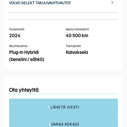
VOLVO SELEKT TAKUUVAIHTOAUTOT
Vuosimalli
Ajetut kilometrit
2024
40 500 km
Käyttövoima
Toimipiste
Plug-In Hybridi
Kaivoksela
(bensiini / sähkö)
Ota yhteyttä
LÄHETÄ VIESTI
VARAA KOEAJO