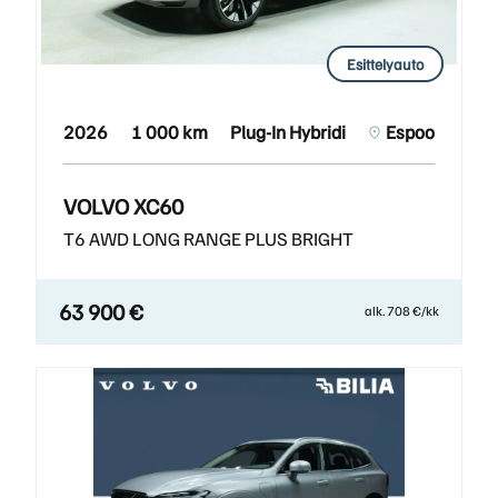
Esittelyauto
2026
1 000 km
Plug-In Hybridi
Espoo
VOLVO XC60
T6 AWD LONG RANGE PLUS BRIGHT
63 900 €
alk. 708 €/kk