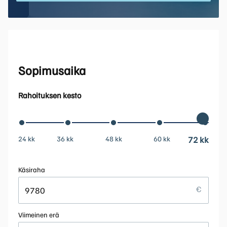
Sopimusaika
Rahoituksen kesto
24 kk
36 kk
48 kk
60 kk
72 kk
Käsiraha
Viimeinen erä