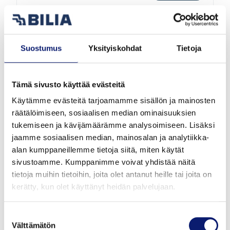
2026
8 000 km
Hybridi
Helsinki
Suostumus
Yksityiskohdat
Tietoja
VOLVO XC60
T6 AWD LONG RANGE PLUS DARK
Tämä sivusto käyttää evästeitä
Käytämme evästeitä tarjoamamme sisällön ja mainosten
64 900 €
alk. 719 €/kk
räätälöimiseen, sosiaalisen median ominaisuuksien
tukemiseen ja kävijämäärämme analysoimiseen. Lisäksi
jaamme sosiaalisen median, mainosalan ja analytiikka-
alan kumppaneillemme tietoja siitä, miten käytät
sivustoamme. Kumppanimme voivat yhdistää näitä
tietoja muihin tietoihin, joita olet antanut heille tai joita on
kerätty, kun olet käyttänyt heidän palvelujaan.
Suostumuksen
Välttämätön
valinta