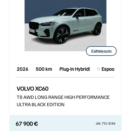
Esittelyauto
2026
500 km
Plug-In Hybridi
Espoo
VOLVO XC60
T8 AWD LONG RANGE HIGH PERFORMANCE
ULTRA BLACK EDITION
67 900 €
alk. 751 €/kk