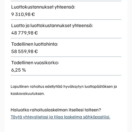
Luottokustannukset yhteensä:
9 310,98 €
Luotto ja luottokustannukset yhteensä:
48 779,98 €
Todellinen luottohinta:
58 559,98 €
Todellinen vuosikorko:
6,25 %
Lopullinen rahoitus edellyttää hyväksytyn luottopäätöksen ja
kaskovakuutuksen.
Haluatko rahoituslaskelman itsellesi talteen?
Täytä yhteystietosi ja tilaa laskelma sähköpostiisi.