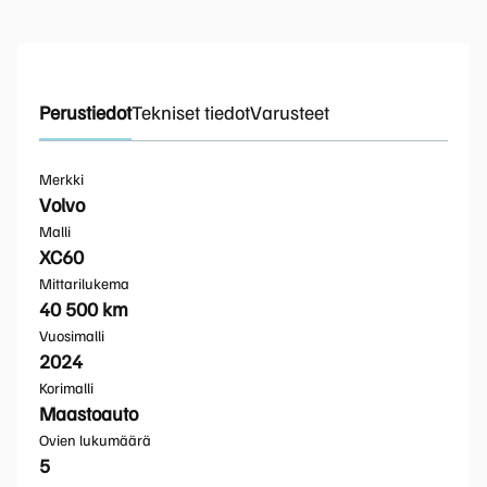
Perustiedot
Tekniset tiedot
Varusteet
Merkki
Volvo
Malli
XC60
Mittarilukema
40 500 km
Vuosimalli
2024
Korimalli
Maastoauto
Ovien lukumäärä
5