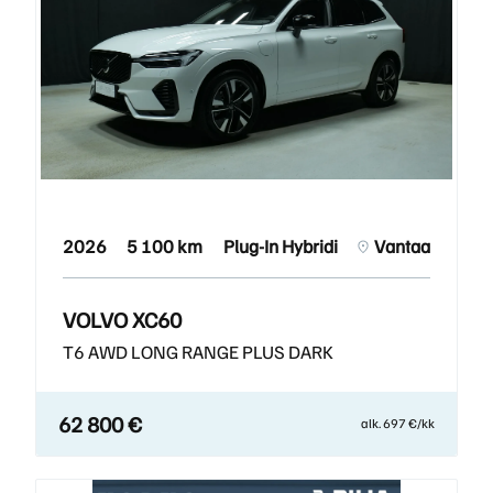
2026
5 100 km
Plug-In Hybridi
Vantaa
VOLVO XC60
T6 AWD LONG RANGE PLUS DARK
62 800 €
alk. 697 €/kk