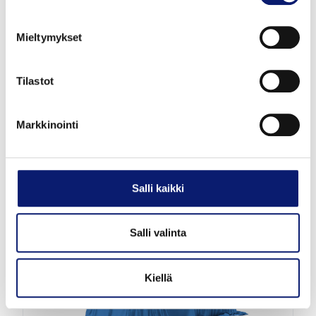
Mieltymykset
2026
1 000 km
Hybridi
Helsinki
Tilastot
VOLVO XC60
T8 AWD LONG RANGE HIGH PERFORMANCE
Markkinointi
PLUS BLACK EDITION
64 900 €
Salli kaikki
alk. 719 €/kk
Salli valinta
Kiellä