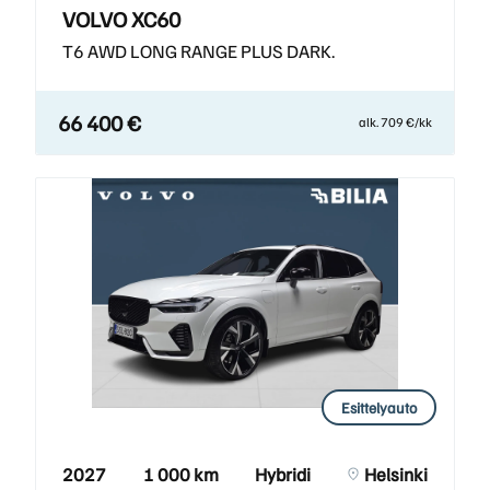
VOLVO XC60
T6 AWD LONG RANGE PLUS DARK.
66 400 €
alk. 709 €/kk
Esittelyauto
2027
1 000 km
Hybridi
Helsinki