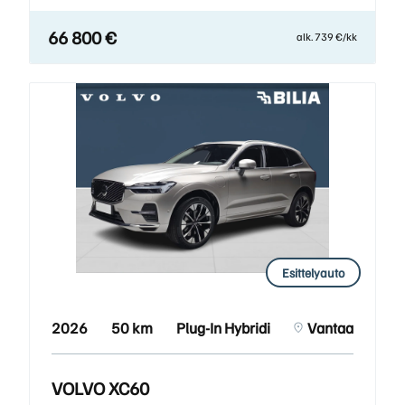
66 800 €
alk. 739 €/kk
Esittelyauto
2026
50 km
Plug-In Hybridi
Vantaa
VOLVO XC60