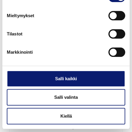
VOLVO XC60
T6 AWD LONG RANGE PLUS BRIGHT
Mieltymykset
63 900 €
alk. 708 €/kk
Tilastot
Markkinointi
Salli kaikki
Salli valinta
Esittelyauto
Kiellä
2026
460 km
Hybridi
Vantaa