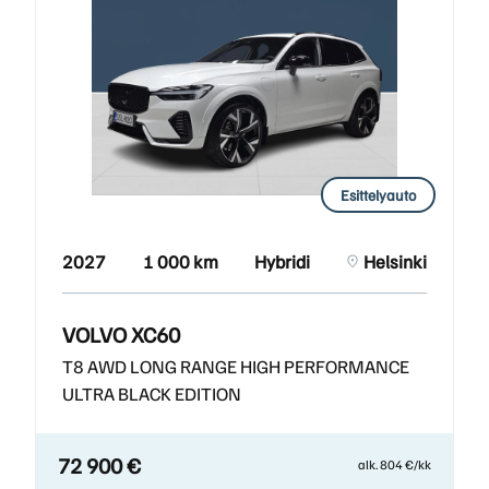
Esittelyauto
2027
1 000 km
Hybridi
Helsinki
VOLVO XC60
T8 AWD LONG RANGE HIGH PERFORMANCE
ULTRA BLACK EDITION
72 900 €
alk. 804 €/kk