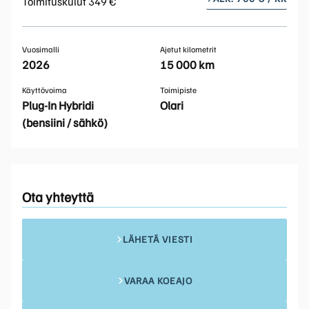
Toimituskulut 349 €
Vuosimalli
Ajetut kilometrit
2026
15 000 km
Käyttövoima
Toimipiste
Plug-In Hybridi
Olari
(bensiini / sähkö)
Ota yhteyttä
LÄHETÄ VIESTI
VARAA KOEAJO