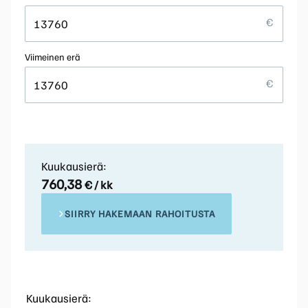
Viimeinen erä
Kuukausierä:
760,38
€ / kk
SIIRRY HAKEMAAN RAHOITUSTA
Kuukausierä: