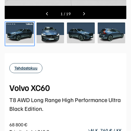
1
/
19
Tehdastakuu
Volvo XC60
T8 AWD Long Range High Performance Ultra
Black Edition.
68 800 €
ALK. 760 € / KK