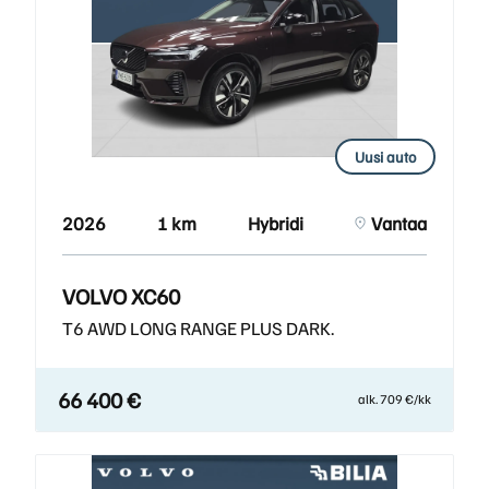
Uusi auto
2026
1 km
Hybridi
Vantaa
VOLVO XC60
T6 AWD LONG RANGE PLUS DARK.
66 400 €
alk. 709 €/kk