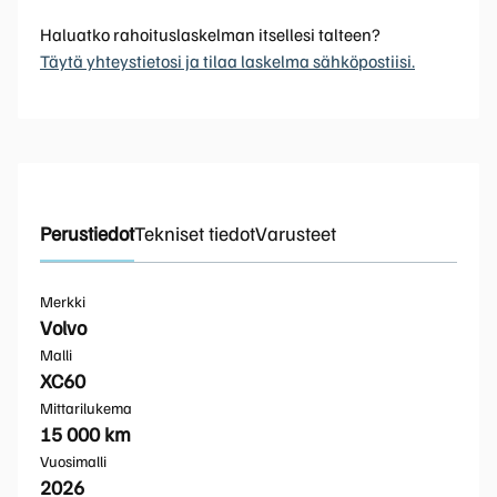
Haluatko rahoituslaskelman itsellesi talteen?
Täytä yhteystietosi ja tilaa laskelma sähköpostiisi.
Perustiedot
Tekniset tiedot
Varusteet
Merkki
Volvo
Malli
XC60
Mittarilukema
15 000 km
Vuosimalli
2026