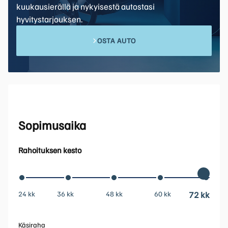
kuukausierällä ja nykyisestä autostasi
hyvitystarjouksen.
OSTA AUTO
Sopimusaika
Rahoituksen kesto
24 kk
36 kk
48 kk
60 kk
72 kk
Käsiraha