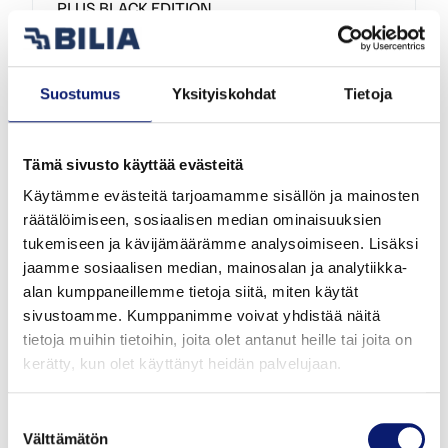
PLUS BLACK EDITION
64 900 €
alk. 719 €/kk
Suostumus
Yksityiskohdat
Tietoja
Tämä sivusto käyttää evästeitä
Käytämme evästeitä tarjoamamme sisällön ja mainosten
räätälöimiseen, sosiaalisen median ominaisuuksien
tukemiseen ja kävijämäärämme analysoimiseen. Lisäksi
jaamme sosiaalisen median, mainosalan ja analytiikka-
alan kumppaneillemme tietoja siitä, miten käytät
sivustoamme. Kumppanimme voivat yhdistää näitä
tietoja muihin tietoihin, joita olet antanut heille tai joita on
kerätty, kun olet käyttänyt heidän palvelujaan.
2026
1 000 km
Hybridi
Espoo
Suostumuksen
Välttämätön
valinta