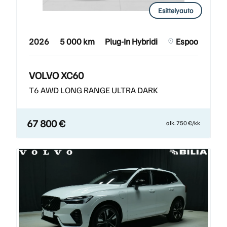
Esittelyauto
2026
5 000 km
Plug-In Hybridi
Espoo
VOLVO XC60
T6 AWD LONG RANGE ULTRA DARK
67 800 €
alk. 750 €/kk