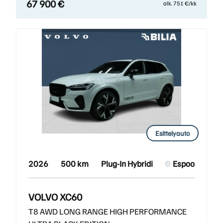
67 900 €
alk. 751 €/kk
Esittelyauto
2026
500 km
Plug-In Hybridi
Espoo
VOLVO XC60
T8 AWD LONG RANGE HIGH PERFORMANCE