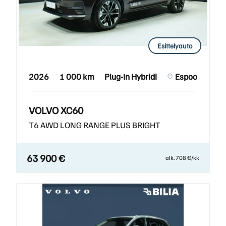
Esittelyauto
2026
1 000 km
Plug-In Hybridi
Espoo
VOLVO XC60
T6 AWD LONG RANGE PLUS BRIGHT
63 900 €
alk. 708 €/kk