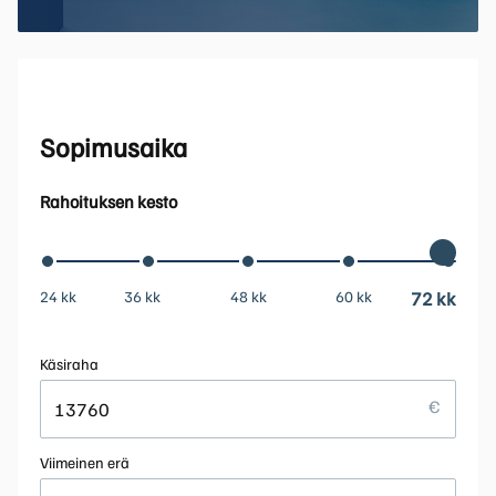
Sopimusaika
Rahoituksen kesto
24 kk
36 kk
48 kk
60 kk
72 kk
Käsiraha
Viimeinen erä