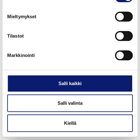
Mieltymykset
Tilastot
Markkinointi
2026
1 000 km
Hybridi
Espoo
Salli kaikki
VOLVO XC60
T6 AWD LONG RANGE PLUS BRIGHT
Salli valinta
63 900 €
Kiellä
alk. 708 €/kk