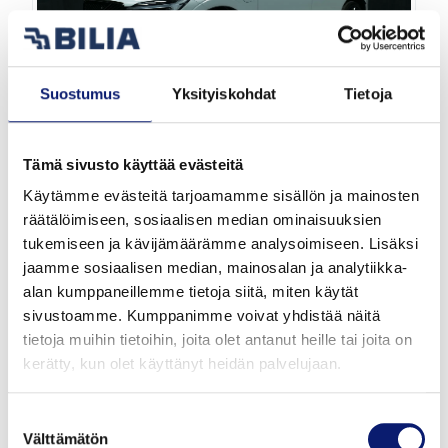
Suostumus
Yksityiskohdat
Tietoja
Tämä sivusto käyttää evästeitä
2026
1 000 km
Hybridi
Helsinki
Käytämme evästeitä tarjoamamme sisällön ja mainosten
räätälöimiseen, sosiaalisen median ominaisuuksien
VOLVO XC60
tukemiseen ja kävijämäärämme analysoimiseen. Lisäksi
T8 AWD LONG RANGE HIGH PERFORMANCE
jaamme sosiaalisen median, mainosalan ja analytiikka-
alan kumppaneillemme tietoja siitä, miten käytät
PLUS BLACK EDITION
sivustoamme. Kumppanimme voivat yhdistää näitä
tietoja muihin tietoihin, joita olet antanut heille tai joita on
64 900 €
alk. 719 €/kk
kerätty, kun olet käyttänyt heidän palvelujaan.
Suostumuksen
Välttämätön
valinta