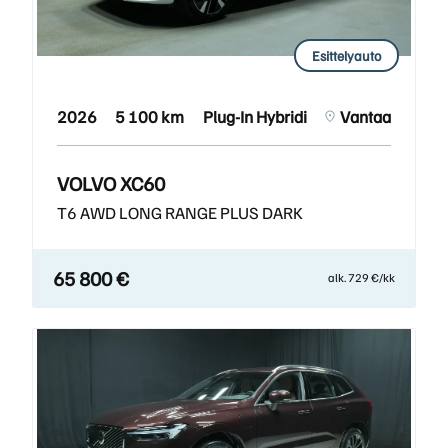
Esittelyauto
2026
5 100 km
Plug-In Hybridi
Vantaa
VOLVO XC60
T6 AWD LONG RANGE PLUS DARK
65 800 €
alk. 729 €/kk