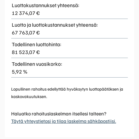
Luottokustannukset yhteensä:
12 374,07 €
Luotto ja luottokustannukset yhteensä:
67 763,07 €
Todellinen luottohinta:
81 523,07 €
Todellinen vuosikorko:
5,92 %
Lopullinen rahoitus edellyttää hyväksytyn luottopäätöksen ja
kaskovakuutuksen.
Haluatko rahoituslaskelman itsellesi talteen?
Täytä yhteystietosi ja tilaa laskelma sähköpostiisi.