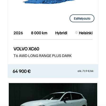
Esittelyauto
2026
8 000 km
Hybridi
Helsinki
VOLVO XC60
T6 AWD LONG RANGE PLUS DARK
64 900 €
alk. 719 €/kk