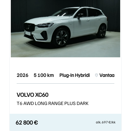
2026
5 100 km
Plug-In Hybridi
Vantaa
VOLVO XC60
T6 AWD LONG RANGE PLUS DARK
62 800 €
alk. 697 €/kk