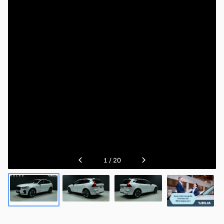
1
/
20