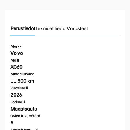
Perustiedot
Tekniset tiedot
Varusteet
Merkki
Volvo
Malli
XC60
Mittarilukema
11 500 km
Vuosimalli
2026
Korimalli
Maastoauto
Ovien lukumäärä
5
Ensirekisteröinti