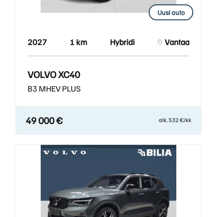
Uusi auto
2027
1 km
Hybridi
Vantaa
VOLVO XC40
B3 MHEV PLUS
49 000 €
alk. 532 €/kk