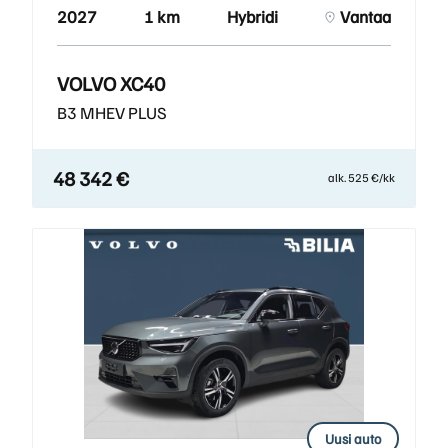
2027
1 km
Hybridi
Vantaa
VOLVO XC40
B3 MHEV PLUS
48 342 €
alk. 525 €/kk
Uusi auto