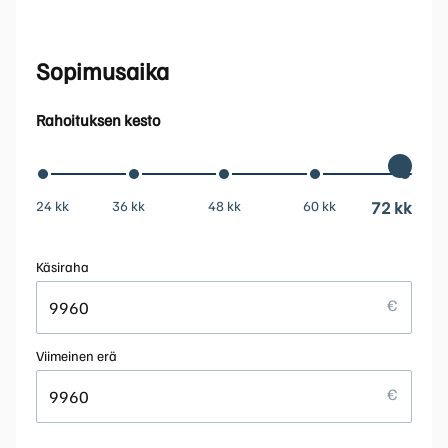
Sopimusaika
Rahoituksen kesto
24 kk
36 kk
48 kk
60 kk
72 kk
Käsiraha
Viimeinen erä