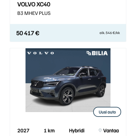
VOLVO XC40
B3 MHEV PLUS
50 417 €
alk. 546 €/kk
Uusi auto
2027
1 km
Hybridi
Vantaa