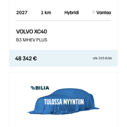
2027
1 km
Hybridi
Vantaa
VOLVO XC40
B3 MHEV PLUS
48 342 €
alk. 525 €/kk