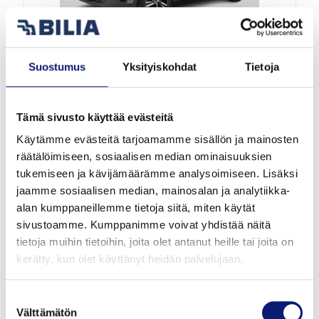
Uusi auto
Suostumus
Yksityiskohdat
Tietoja
2027
1 km
Hybridi
Vantaa
Tämä sivusto käyttää evästeitä
VOLVO XC40
Käytämme evästeitä tarjoamamme sisällön ja mainosten
B3 MHEV PLUS
räätälöimiseen, sosiaalisen median ominaisuuksien
tukemiseen ja kävijämäärämme analysoimiseen. Lisäksi
jaamme sosiaalisen median, mainosalan ja analytiikka-
50 417 €
alk. 546 €/kk
alan kumppaneillemme tietoja siitä, miten käytät
sivustoamme. Kumppanimme voivat yhdistää näitä
tietoja muihin tietoihin, joita olet antanut heille tai joita on
kerätty, kun olet käyttänyt heidän palvelujaan.
Suostumuksen
Välttämätön
valinta