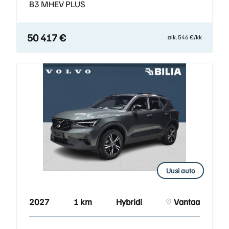
B3 MHEV PLUS
50 417 €
alk. 546 €/kk
Uusi auto
2027
1 km
Hybridi
Vantaa