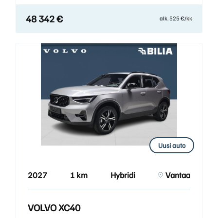
48 342 €
alk. 525 €/kk
Uusi auto
2027
1 km
Hybridi
Vantaa
VOLVO XC40