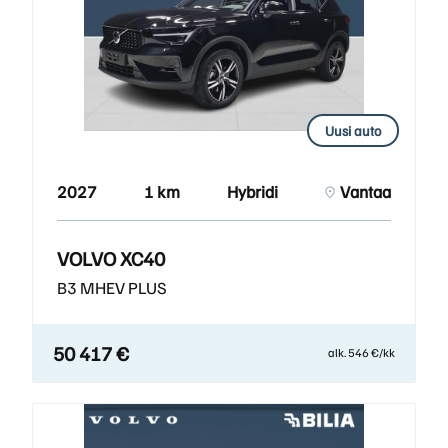
Uusi auto
2027
1 km
Hybridi
Vantaa
VOLVO XC40
B3 MHEV PLUS
50 417 €
alk. 546 €/kk