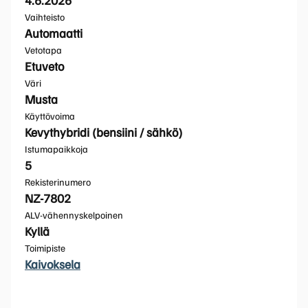
Vaihteisto
Automaatti
Vetotapa
Etuveto
Väri
Musta
Käyttövoima
Kevythybridi (bensiini / sähkö)
Istumapaikkoja
5
Rekisterinumero
NZ-7802
ALV-vähennyskelpoinen
Kyllä
Toimipiste
Kaivoksela