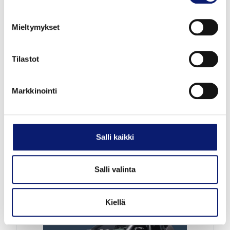
Mieltymykset
Uusi auto
Tilastot
2027
1 km
Hybridi
Vantaa
Markkinointi
VOLVO XC40
B3 MHEV PLUS
Salli kaikki
49 000 €
alk. 532 €/kk
Salli valinta
Kiellä