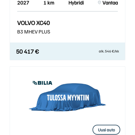
2027
1 km
Hybridi
Vantaa
VOLVO XC40
B3 MHEV PLUS
50 417 €
alk. 546 €/kk
Uusi auto