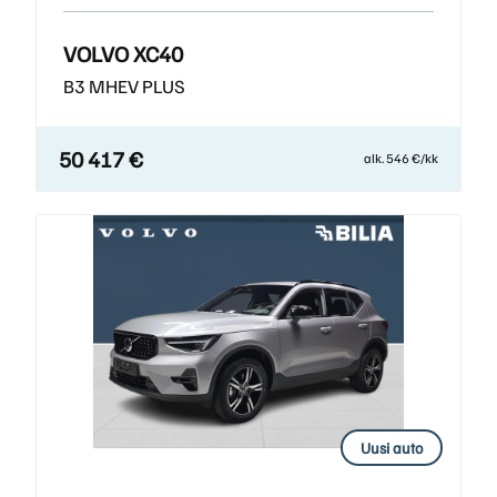
VOLVO XC40
B3 MHEV PLUS
50 417 €
alk. 546 €/kk
Uusi auto