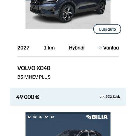
Uusi auto
2027
1 km
Hybridi
Vantaa
VOLVO XC40
B3 MHEV PLUS
49 000 €
alk. 532 €/kk