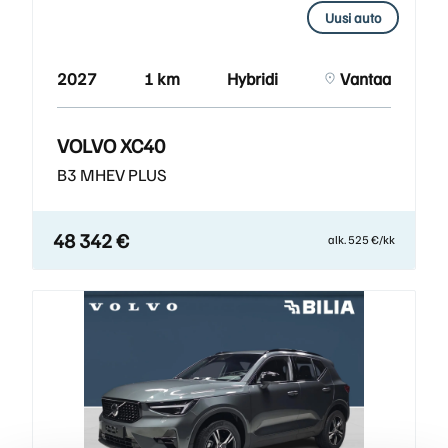
Uusi auto
2027
1 km
Hybridi
Vantaa
VOLVO XC40
B3 MHEV PLUS
48 342 €
alk. 525 €/kk