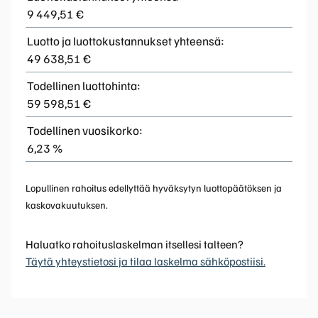
9 449,51 €
Luotto ja luottokustannukset yhteensä:
49 638,51 €
Todellinen luottohinta:
59 598,51 €
Todellinen vuosikorko:
6,23 %
Lopullinen rahoitus edellyttää hyväksytyn luottopäätöksen ja
kaskovakuutuksen.
Haluatko rahoituslaskelman itsellesi talteen?
Täytä yhteystietosi ja tilaa laskelma sähköpostiisi.