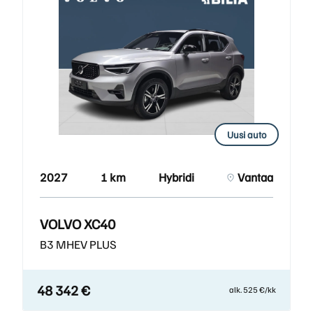
Uusi auto
2027
1 km
Hybridi
Vantaa
VOLVO XC40
B3 MHEV PLUS
48 342 €
alk. 525 €/kk