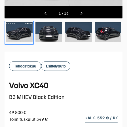
1
/
16
Tehdastakuu
Esittelyauto
Volvo XC40
B3 MHEV Black Edition
49 800 €
ALK. 559 € / KK
Toimituskulut 349 €