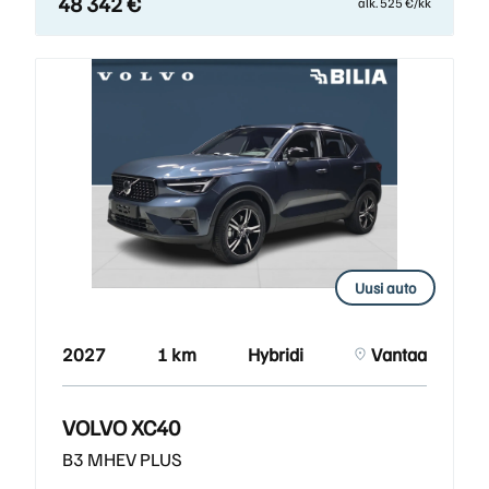
48 342 €
alk. 525 €/kk
Uusi auto
2027
1 km
Hybridi
Vantaa
VOLVO XC40
B3 MHEV PLUS