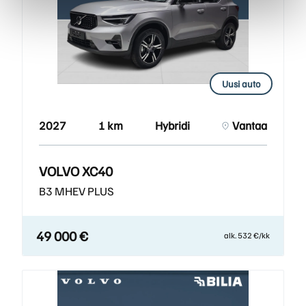
Uusi auto
2027
1 km
Hybridi
Vantaa
VOLVO XC40
B3 MHEV PLUS
49 000 €
alk. 532 €/kk