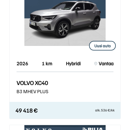
Uusi auto
2026
1 km
Hybridi
Vantaa
VOLVO XC40
B3 MHEV PLUS
49 418 €
alk. 536 €/kk