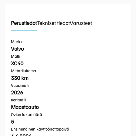
Perustiedot
Tekniset tiedot
Varusteet
Merkki
Volvo
Malli
XC40
Mittarilukema
330 km
Vuosimalli
2026
Korimalli
Maastoauto
Ovien lukumäärä
5
Ensimmäinen käyttöönottopäivä
4.6.2026