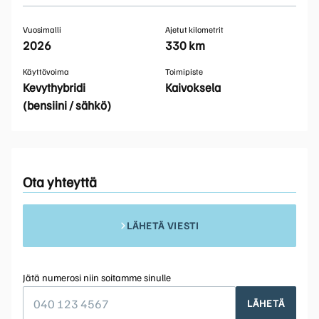
Vuosimalli
Ajetut kilometrit
2026
330 km
Käyttövoima
Toimipiste
Kevythybridi
Kaivoksela
(bensiini / sähkö)
Ota yhteyttä
LÄHETÄ VIESTI
Jätä numerosi niin soitamme sinulle
LÄHETÄ