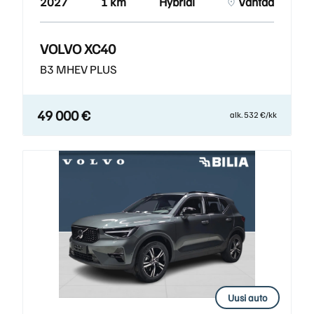
2027
1 km
Hybridi
Vantaa
VOLVO XC40
B3 MHEV PLUS
49 000 €
alk. 532 €/kk
Uusi auto