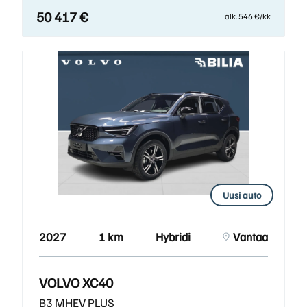
50 417 €
alk. 546 €/kk
Uusi auto
2027
1 km
Hybridi
Vantaa
VOLVO XC40
B3 MHEV PLUS