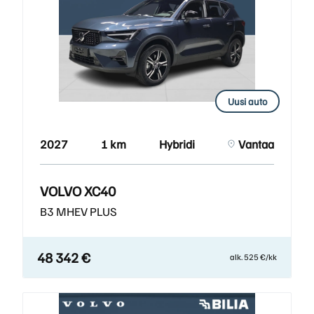
Uusi auto
2027
1 km
Hybridi
Vantaa
VOLVO XC40
B3 MHEV PLUS
48 342 €
alk. 525 €/kk