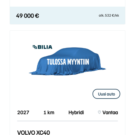
49 000 €
alk. 532 €/kk
Uusi auto
2027
1 km
Hybridi
Vantaa
VOLVO XC40