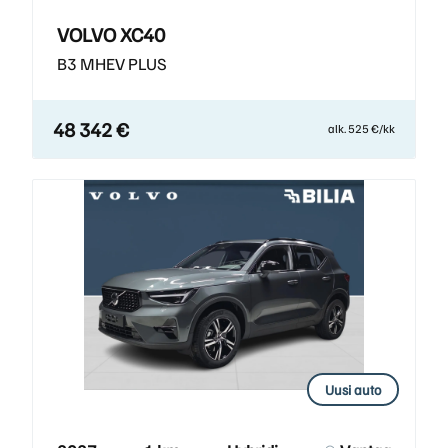
VOLVO XC40
B3 MHEV PLUS
48 342 €
alk. 525 €/kk
Uusi auto