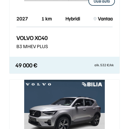
Uusi auto
2027
1 km
Hybridi
Vantaa
VOLVO XC40
B3 MHEV PLUS
49 000 €
alk. 532 €/kk