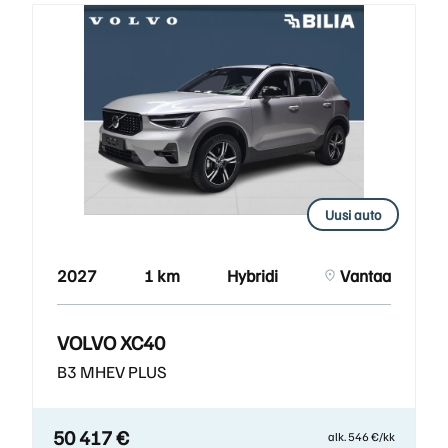
Uusi auto
2027
1 km
Hybridi
Vantaa
VOLVO XC40
B3 MHEV PLUS
50 417 €
alk. 546 €/kk