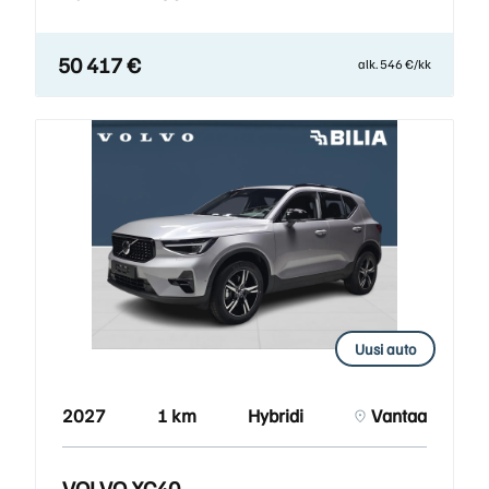
50 417 €
alk. 546 €/kk
Uusi auto
2027
1 km
Hybridi
Vantaa
VOLVO XC40