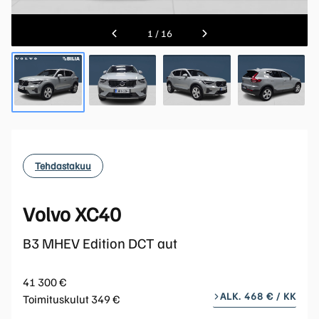
1
/
16
Tehdastakuu
Volvo XC40
B3 MHEV Edition DCT aut
41 300 €
ALK. 468 € / KK
Toimituskulut 349 €