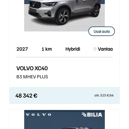
Uusi auto
2027
1 km
Hybridi
Vantaa
VOLVO XC40
B3 MHEV PLUS
48 342 €
alk. 525 €/kk