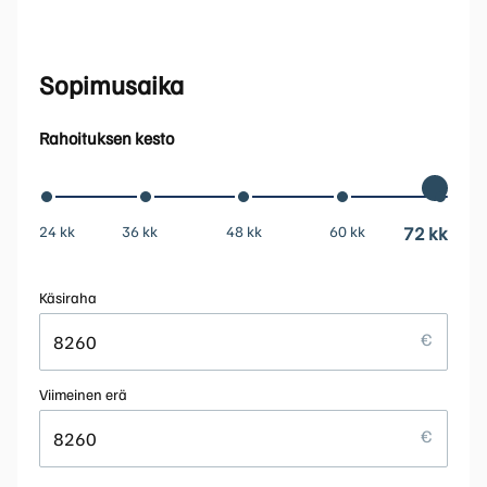
Sopimusaika
Rahoituksen kesto
24 kk
36 kk
48 kk
60 kk
72 kk
Käsiraha
Viimeinen erä