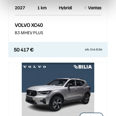
2027
1 km
Hybridi
Vantaa
VOLVO XC40
B3 MHEV PLUS
50 417 €
alk. 546 €/kk