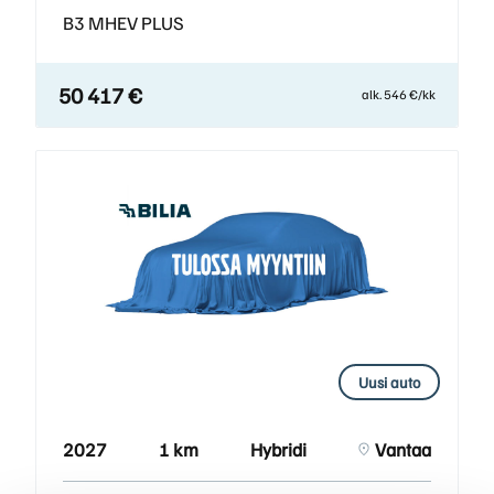
B3 MHEV PLUS
50 417 €
alk. 546 €/kk
Uusi auto
2027
1 km
Hybridi
Vantaa