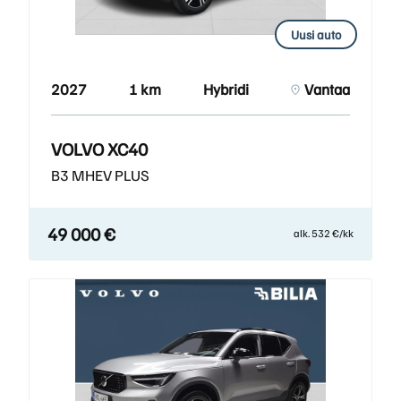
Uusi auto
2027
1 km
Hybridi
Vantaa
VOLVO XC40
B3 MHEV PLUS
49 000 €
alk. 532 €/kk