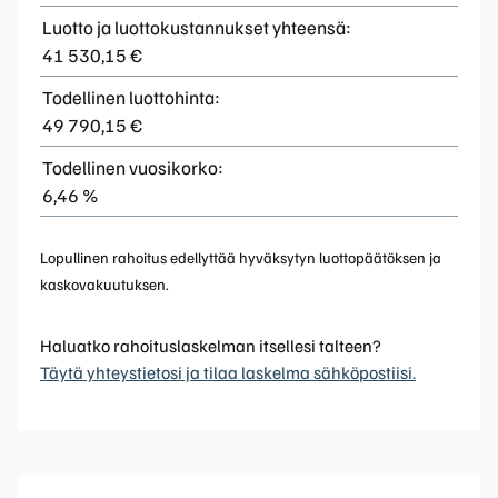
Luotto ja luottokustannukset yhteensä:
41 530,15 €
Todellinen luottohinta:
49 790,15 €
Todellinen vuosikorko:
6,46 %
Lopullinen rahoitus edellyttää hyväksytyn luottopäätöksen ja
kaskovakuutuksen.
Haluatko rahoituslaskelman itsellesi talteen?
Täytä yhteystietosi ja tilaa laskelma sähköpostiisi.