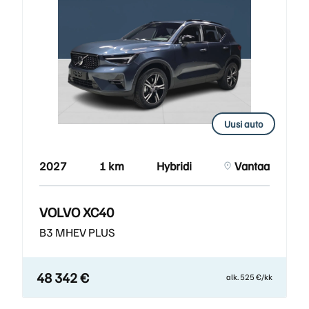
Uusi auto
2027
1 km
Hybridi
Vantaa
VOLVO XC40
B3 MHEV PLUS
48 342 €
alk. 525 €/kk