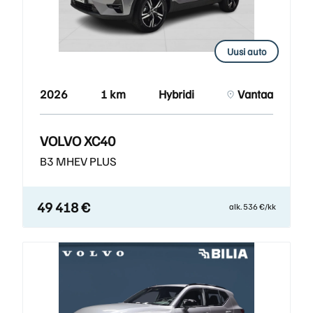
Uusi auto
2026
1 km
Hybridi
Vantaa
VOLVO XC40
B3 MHEV PLUS
49 418 €
alk. 536 €/kk