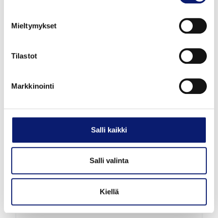
Mieltymykset
VOLVO XC40
B3 MHEV PLUS
Tilastot
48 342 €
alk. 525 €/kk
Markkinointi
Salli kaikki
Salli valinta
Kiellä
Uusi auto