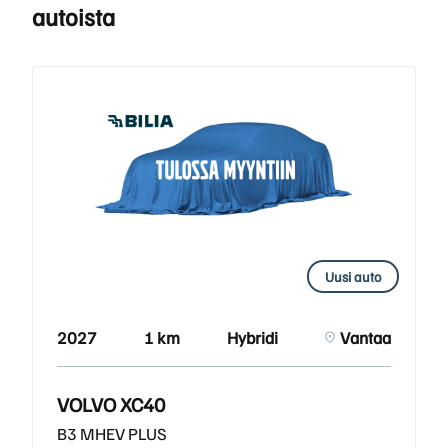
autoista
Uusi auto
2027
1 km
Hybridi
Vantaa
VOLVO XC40
B3 MHEV PLUS