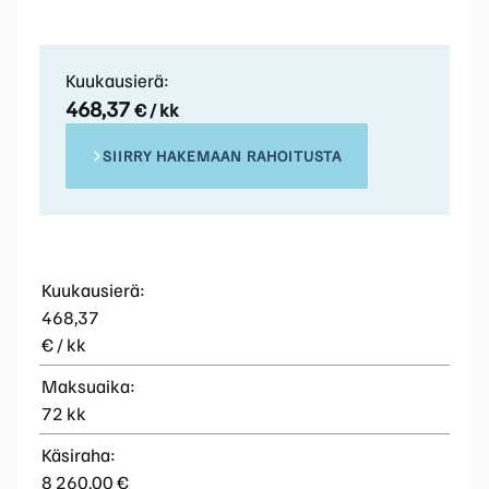
Kuukausierä:
468,37
€ / kk
SIIRRY HAKEMAAN RAHOITUSTA
Kuukausierä:
468,37
€ / kk
Maksuaika:
72 kk
Käsiraha:
8 260,00 €