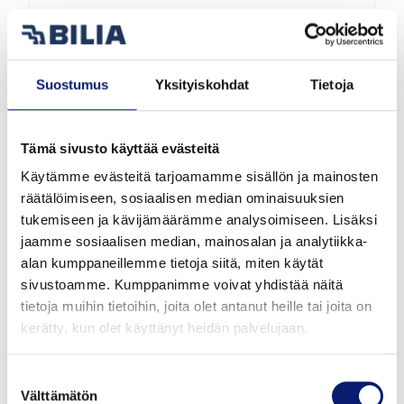
VOLVO XC40
B3 MHEV PLUS
Suostumus
Yksityiskohdat
Tietoja
48 342 €
alk. 525 €/kk
Tämä sivusto käyttää evästeitä
Käytämme evästeitä tarjoamamme sisällön ja mainosten
räätälöimiseen, sosiaalisen median ominaisuuksien
tukemiseen ja kävijämäärämme analysoimiseen. Lisäksi
jaamme sosiaalisen median, mainosalan ja analytiikka-
alan kumppaneillemme tietoja siitä, miten käytät
sivustoamme. Kumppanimme voivat yhdistää näitä
tietoja muihin tietoihin, joita olet antanut heille tai joita on
kerätty, kun olet käyttänyt heidän palvelujaan.
Uusi auto
Suostumuksen
Välttämätön
2027
1 km
Hybridi
Vantaa
valinta