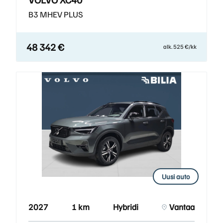
B3 MHEV PLUS
48 342 €
alk. 525 €/kk
Uusi auto
2027
1 km
Hybridi
Vantaa