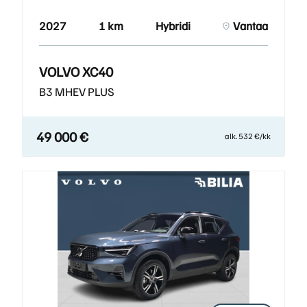
2027
1 km
Hybridi
Vantaa
VOLVO XC40
B3 MHEV PLUS
49 000 €
alk. 532 €/kk