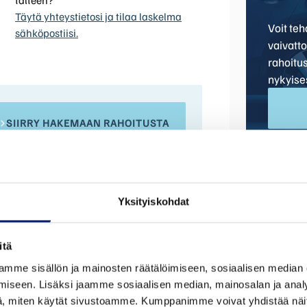
Täytä yhteystietosi ja tilaa laskelma
Voit te
sähköpostiisi.
vaivatt
rahoitu
nykyise
SIIRRY HAKEMAAN RAHOITUSTA
Yksityiskohdat
itä
mme sisällön ja mainosten räätälöimiseen, sosiaalisen median
iseen. Lisäksi jaamme sosiaalisen median, mainosalan ja analy
Malli
Mittarilu
, miten käytät sivustoamme. Kumppanimme voivat yhdistää näitä t