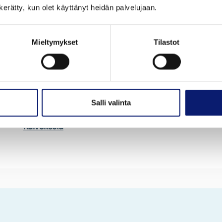
EX90
8 000 k
n kerätty, kun olet käyttänyt heidän palvelujaan.
Korimalli
Ovien luk
Maastoauto
5
Mieltymykset
Tilastot
Ensimmäinen käyttöönottopäivä
Katsastett
24.9.2025
24.9.20
Vetotapa
Väri
Neliveto
Ruskea
Istumapaikkoja
Rekisteri
7
ZPP-84
Salli valinta
Toimipiste
Kaivoksela