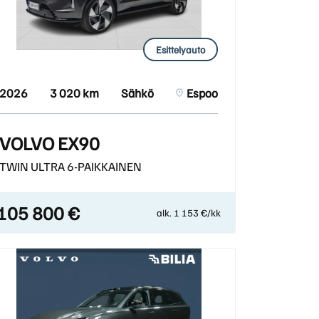
Esittelyauto
2026
3 020 km
Sähkö
Espoo
VOLVO EX90
TWIN ULTRA 6-PAIKKAINEN
105 800 €
alk. 1 153 €/kk