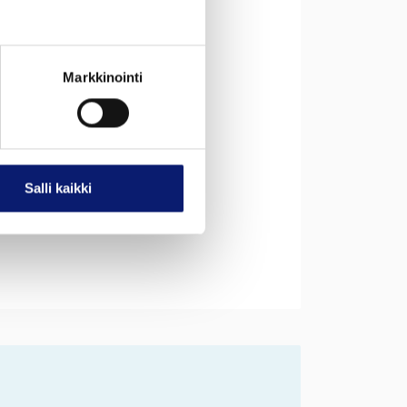
m
umäärä
Markkinointi
u
25
numero
7
Salli kaikki