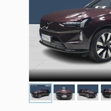
Volvon kevythybridi/bensiini katumaasturi XC40 
XC40
Rengaspalvelut
047 €. Tervetuloa tutustumaan!
Kevythybridi/Bensiini
XC90
Uusi XC60 T8 Ultra Edition alk. 819 €/kk
Lataushybridi
Suomen suosituin katumaasturi XC60 on nyt saatava
lataushybridinä. Huolettomalla yksityisleasingillä 
Volvo nyt edullisella Bilia
yksityisleasingillä
Uudet Volvo Long Range -lataushybridit 60- ja 90-
sarjoihin sekä EX30, EC40, EX40 ja EX90 -
täyssähköautot nyt huolettomalla
yksityisleasingsopimuksella.