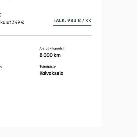
Huoltokyselylomake
Leasingpalvelut
€
ALK. 983 € / KK
skulut 349 €
Koeajopalvelu
Ajetut kilometrit
Bilian yksityisleasinglaskuri
8 000 km
ma
Toimipiste
Volvo Huoltosopimus
Kaivoksela
Vientiautopalvelut | Bilia
Taksit