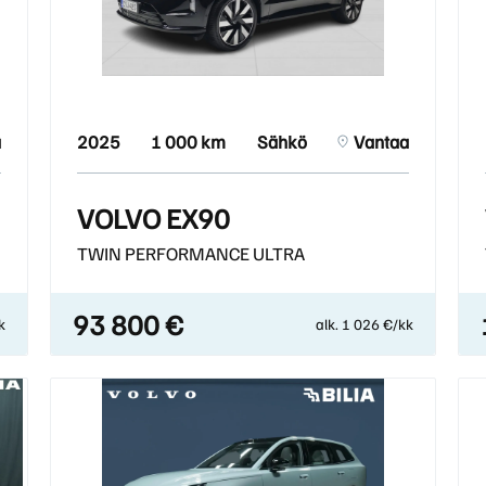
a
2025
1 000 km
Sähkö
Vantaa
VOLVO EX90
TWIN PERFORMANCE ULTRA
93 800 €
k
alk. 1 026 €/kk