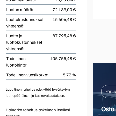
Luoton määrä:
72 189,00 €
Luottokustannukset
15 606,48 €
yhteensä:
Luotto ja
87 795,48 €
luottokustannukset
yhteensä:
Todellinen
105 755,48 €
luottohinta:
Todellinen vuosikorko:
5,73 %
Lopullinen rahoitus edellyttää hyväksytyn
KOTII
luottopäätöksen ja kaskovakuutuksen.
Osta 
Haluatko rahoituslaskelman itsellesi
talteen?