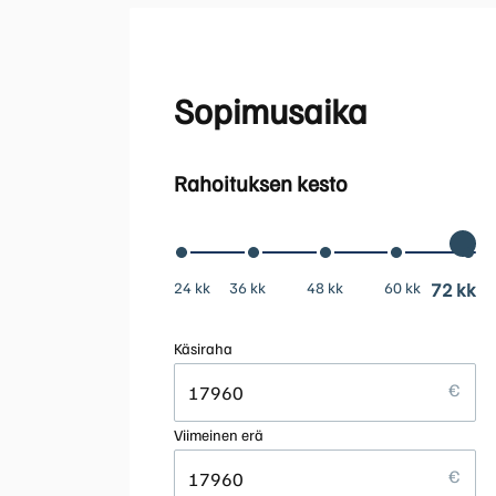
Sopimusaika
Rahoituksen kesto
24 kk
36 kk
48 kk
60 kk
72 kk
Käsiraha
Viimeinen erä