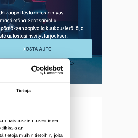
hdä kaupat tästä autosta myös
omasti etänä. Saat samalla
späätöksen sopivalla kuukausierällä ja
stä autostasi hyvitystarjouksen.
OSTA AUTO
Tietoja
 ominaisuuksien tukemiseen
tiikka-alan
kema
ietoja muihin tietoihin, joita