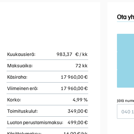
Ota yh
Kuukausierä:
983,37
€ / kk
Maksuaika:
72 kk
Käsiraha:
17 960,00 €
Viimeinen erä:
17 960,00 €
Korko:
4,99 %
Jätä nume
Toimituskulut:
349,00 €
Luoton perustamismaksu:
499,00 €
Käsittelymaksu:
16,00 €/kk