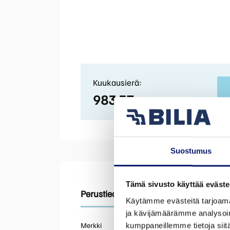
Kuukausierä:
983,37
€ / kk
Suostumus
Tämä sivusto käyttää eväste
Perustiedot
Tekniset tiedot
Varusteet
Käytämme evästeitä tarjoama
ja kävijämäärämme analysoim
Merkki
kumppaneillemme tietoja siitä