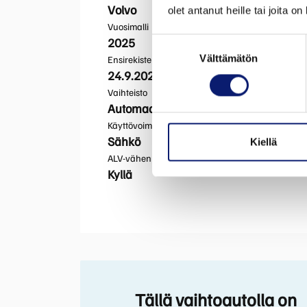
Volvo
olet antanut heille tai joita o
Vuosimalli
2025
Suostumuksen
Välttämätön
valinta
Ensirekisteröinti
24.9.2025
Vaihteisto
Automaatti
Käyttövoima
Sähkö
Kiellä
ALV-vähennyskelpoinen
Kyllä
Tällä vaihtoautolla on