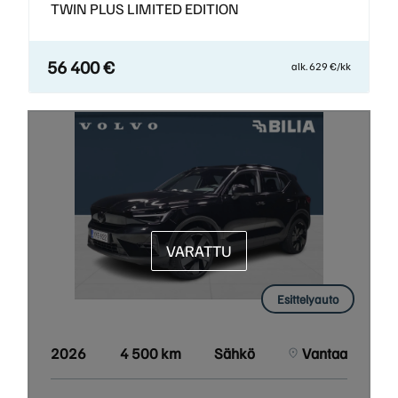
TWIN PLUS LIMITED EDITION
56 400 €
alk. 629 €/kk
VARATTU
Esittelyauto
2026
4 500 km
Sähkö
Vantaa