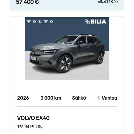
57 400 €
alk. 639 €/kk
2026
3 000 km
Sähkö
Vantaa
VOLVO EX40
TWIN PLUS