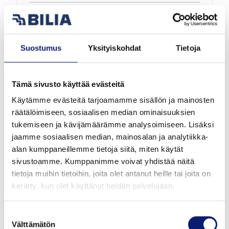
VOLVO EX40
TWIN PERFORMANCE ULTRA BLACK EDITION
Suostumus
Yksityiskohdat
Tietoja
58 800 €
alk. 654 €/kk
Tämä sivusto käyttää evästeitä
Käytämme evästeitä tarjoamamme sisällön ja mainosten
räätälöimiseen, sosiaalisen median ominaisuuksien
tukemiseen ja kävijämäärämme analysoimiseen. Lisäksi
jaamme sosiaalisen median, mainosalan ja analytiikka-
alan kumppaneillemme tietoja siitä, miten käytät
sivustoamme. Kumppanimme voivat yhdistää näitä
tietoja muihin tietoihin, joita olet antanut heille tai joita on
kerätty, kun olet käyttänyt heidän palvelujaan.
Suostumuksen
Välttämätön
valinta