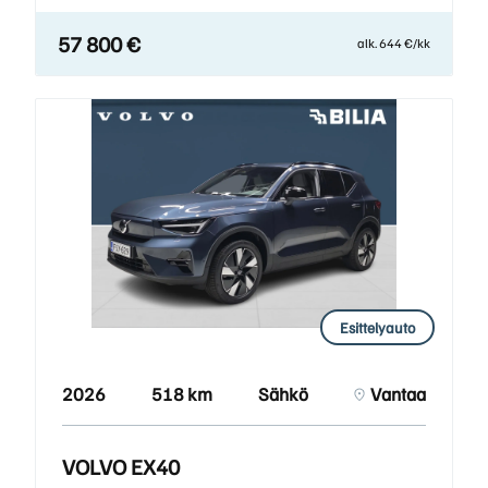
57 800 €
alk. 644 €/kk
Esittelyauto
2026
518 km
Sähkö
Vantaa
VOLVO EX40