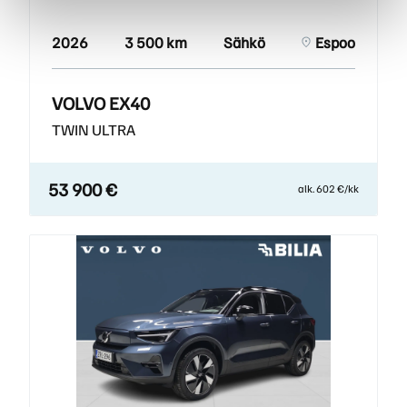
2026
3 500 km
Sähkö
Espoo
VOLVO EX40
TWIN ULTRA
53 900 €
alk. 602 €/kk