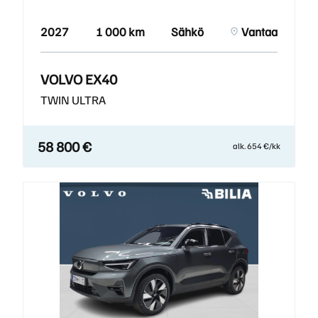
2027
1 000 km
Sähkö
Vantaa
VOLVO EX40
TWIN ULTRA
58 800 €
alk. 654 €/kk