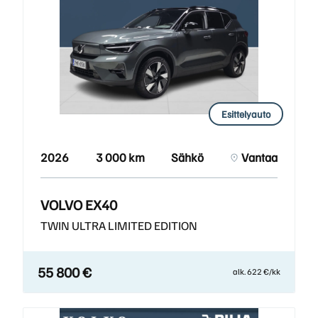
Esittelyauto
2026
3 000 km
Sähkö
Vantaa
VOLVO EX40
TWIN ULTRA LIMITED EDITION
55 800 €
alk. 622 €/kk