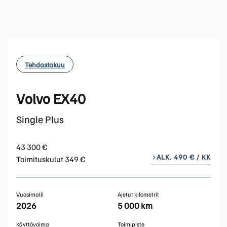
Tehdastakuu
Volvo EX40
Single Plus
43 300 €
ALK. 490 € / KK
Toimituskulut 349 €
Vuosimalli
Ajetut kilometrit
2026
5 000 km
Käyttövoima
Toimipiste