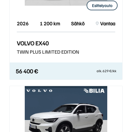
Esittelyauto
2026
1 200 km
Sähkö
Vantaa
VOLVO EX40
TWIN PLUS LIMITED EDITION
56 400 €
alk. 629 €/kk