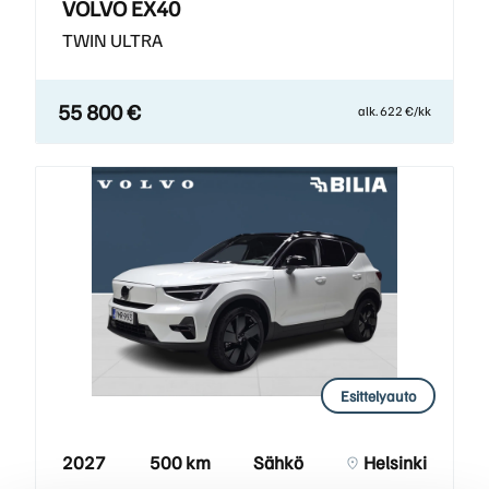
VOLVO EX40
TWIN ULTRA
55 800 €
alk. 622 €/kk
Esittelyauto
2027
500 km
Sähkö
Helsinki