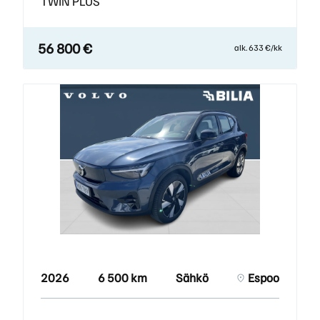
TWIN PLUS
56 800 €
alk. 633 €/kk
2026
6 500 km
Sähkö
Espoo