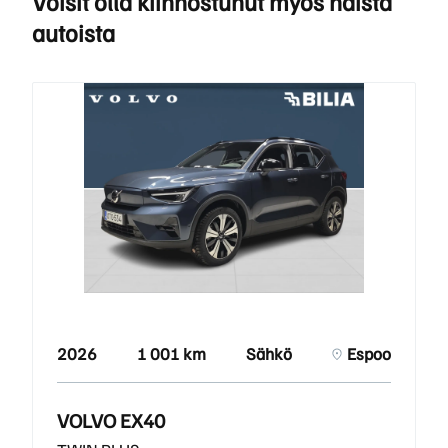
Voisit olla kiinnostunut myös näistä
autoista
2026
1 001 km
Sähkö
Espoo
VOLVO EX40