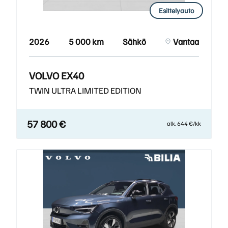
Esittelyauto
2026
5 000 km
Sähkö
Vantaa
VOLVO EX40
TWIN ULTRA LIMITED EDITION
57 800 €
alk. 644 €/kk