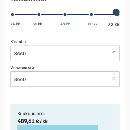
24 kk
36 kk
48 kk
60 kk
72 kk
Käsiraha
Viimeinen erä
Kuukausierä:
489,61
€ / kk