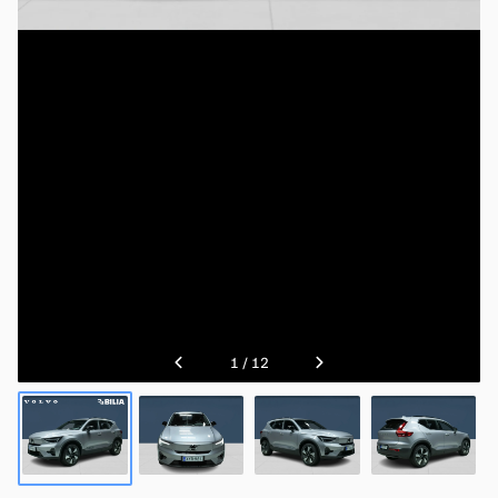
1
/
12