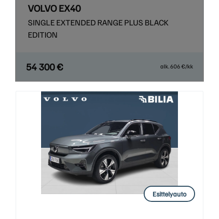
VOLVO EX40
SINGLE EXTENDED RANGE PLUS BLACK
EDITION
54 300 €
alk. 606 €/kk
Esittelyauto