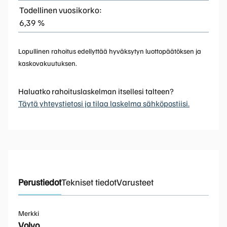
Todellinen vuosikorko:
6,39 %
Lopullinen rahoitus edellyttää hyväksytyn luottopäätöksen ja
kaskovakuutuksen.
Haluatko rahoituslaskelman itsellesi talteen?
Täytä yhteystietosi ja tilaa laskelma sähköpostiisi.
Perustiedot
Tekniset tiedot
Varusteet
Merkki
Volvo