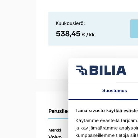
Kuukausierä:
538,45
€ / kk
Suostumus
Perustiedot
Tekniset tiedot
Varusteet
Tämä sivusto käyttää eväste
Käytämme evästeitä tarjoama
ja kävijämäärämme analysoim
Merkki
kumppaneillemme tietoja siitä
Volvo