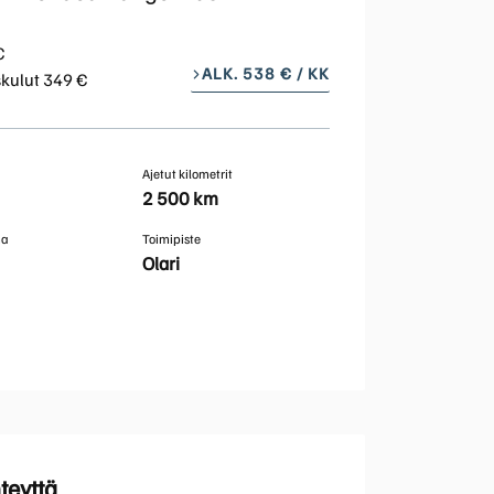
Huoltokyselylomake
Leasingpalvelut
€
ALK. 538 € / KK
skulut 349 €
Koeajopalvelu
Ajetut kilometrit
Bilian yksityisleasinglaskuri
2 500 km
ma
Toimipiste
Volvo Huoltosopimus
Olari
Vientiautopalvelut | Bilia
Taksit
teyttä