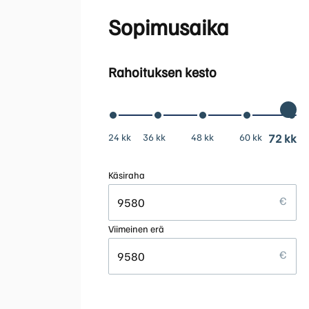
Sopimusaika
Rahoituksen kesto
24 kk
36 kk
48 kk
60 kk
72 kk
Käsiraha
Viimeinen erä