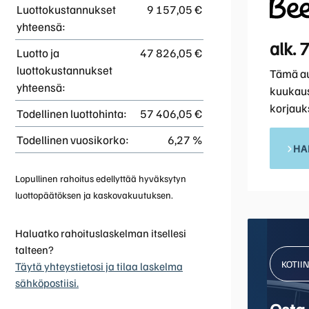
Luottokustannukset
9 157,05 €
yhteensä:
alk. 
Luotto ja
47 826,05 €
luottokustannukset
Tämä aut
yhteensä:
kuukausi
korjauks
Todellinen luottohinta:
57 406,05 €
Todellinen vuosikorko:
6,27 %
HA
Lopullinen rahoitus edellyttää hyväksytyn
luottopäätöksen ja kaskovakuutuksen.
Haluatko rahoituslaskelman itsellesi
talteen?
KOTII
Täytä yhteystietosi ja tilaa laskelma
sähköpostiisi.