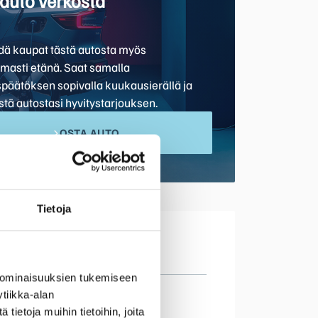
auto verkosta
hdä kaupat tästä autosta myös
omasti etänä. Saat samalla
späätöksen sopivalla kuukausierällä ja
stä autostasi hyvitystarjouksen.
OSTA AUTO
Tietoja
 ominaisuuksien tukemiseen
tiikka-alan
kema
ietoja muihin tietoihin, joita
m