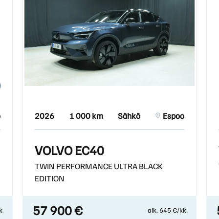
o
2026
1 000 km
Sähkö
Espoo
VOLVO EC40
TWIN PERFORMANCE ULTRA BLACK
EDITION
57 900 €
k
alk. 645 €/kk