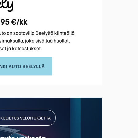
795 €/kk
o on saatavilla Beelyltä kiinteällä
maksulla, joka sisältää huollot,
et ja katsastukset.
NKI AUTO BEELYLLÄ
NKULJETUS VELOITUKSETTA