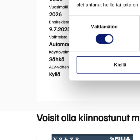
olet antanut heille tai joita o
Vuosimalli
2026
Suostumuksen
Ensirekisteröinti
Välttämätön
valinta
9.7.2025
Vaihteisto
Automaatti
Käyttövoima
Sähkö
Kiellä
ALV-vähennyskelpoinen
Kyllä
Voisit olla kiinnostunut 