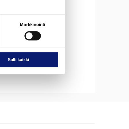
umäärä
u
Markkinointi
5
numero
5
Salli kaikki