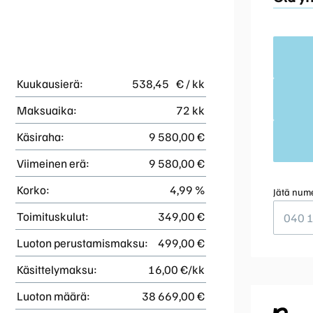
Kuukausierä:
538,45
€ / kk
Maksuaika:
72 kk
Käsiraha:
9 580,00 €
Viimeinen erä:
9 580,00 €
Korko:
4,99 %
Jätä nume
Toimituskulut:
349,00 €
Luoton perustamismaksu:
499,00 €
Käsittelymaksu:
16,00 €/kk
Luoton määrä:
38 669,00 €