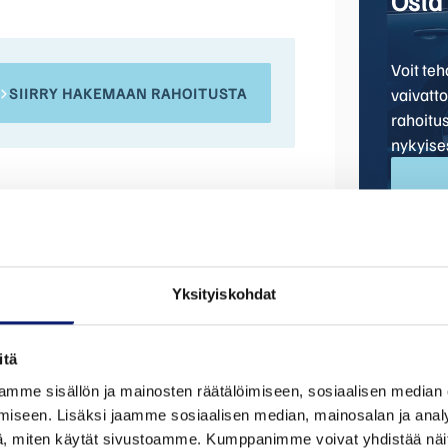
Osta 
Voit te
SIIRRY HAKEMAAN RAHOITUSTA
vaivatt
rahoitu
nykyise
Yksityiskohdat
itä
mme sisällön ja mainosten räätälöimiseen, sosiaalisen median
iseen. Lisäksi jaamme sosiaalisen median, mainosalan ja analy
Malli
Mittarilu
, miten käytät sivustoamme. Kumppanimme voivat yhdistää näitä t
EC40
2 500 k