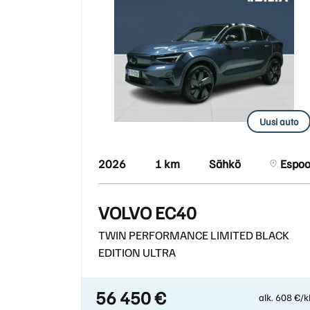
Uusi auto
2026
1 km
Sähkö
Espo
VOLVO EC40
TWIN PERFORMANCE LIMITED BLACK
EDITION ULTRA
56 450 €
alk. 608 €/k